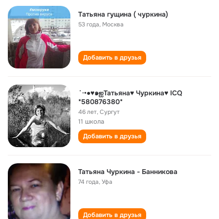
Tатьяна гущина ( чуркина)
53 года
,
Москва
Добавить в друзья
˙·•●♥๑ஐТатьяна♥ Чуркина♥ ICQ
*580876380*
46 лет
,
Сургут
11 школа
Добавить в друзья
Татьяна Чуркина - Банникова
74 года
,
Уфа
Добавить в друзья