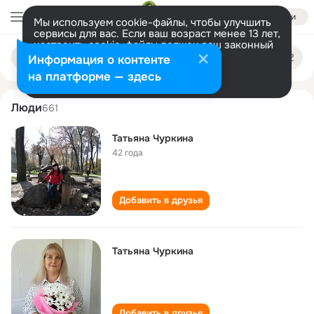
Войти
Мы используем cookie-файлы, чтобы улучшить
сервисы для вас. Если ваш возраст менее 13 лет,
настроить cookie-файлы должен ваш законный
tatyana churkina
Поиск
представитель.
Больше информации
Информация о контенте
по
людям
Разрешить все
Настроить
на платформе — здесь
Люди
661
Татьяна Чуркина
42 года
Добавить в друзья
Татьяна Чуркина
Добавить в друзья