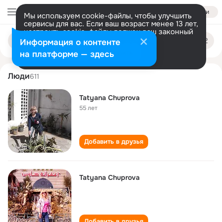
Войти
Мы используем cookie-файлы, чтобы улучшить
сервисы для вас. Если ваш возраст менее 13 лет,
настроить cookie-файлы должен ваш законный
tatyana chuprova
Поиск
представитель.
Больше информации
Информация о контенте
по
людям
Разрешить все
Настроить
на платформе — здесь
Люди
611
Tatyana Chuprova
55 лет
Добавить в друзья
Tatyana Chuprova
Добавить в друзья