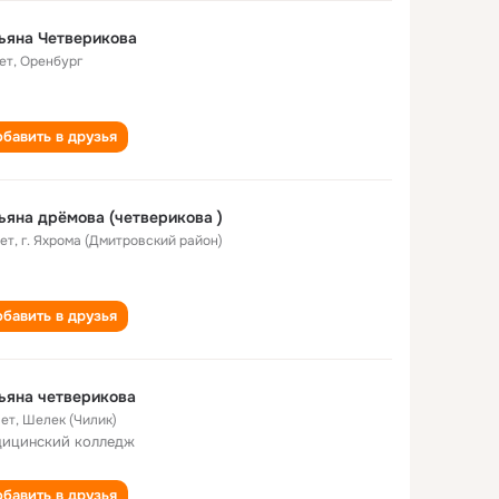
ьяна Четверикова
ет
,
Оренбург
бавить в друзья
ьяна дрёмова (четверикова )
лет
,
г. Яхрома (Дмитровский район)
бавить в друзья
Татьяна четверикова
лет
,
Шелек (Чилик)
ицинский колледж
бавить в друзья