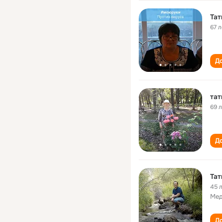
Тат
67 л
До
тат
69 
До
45 
Мед
До