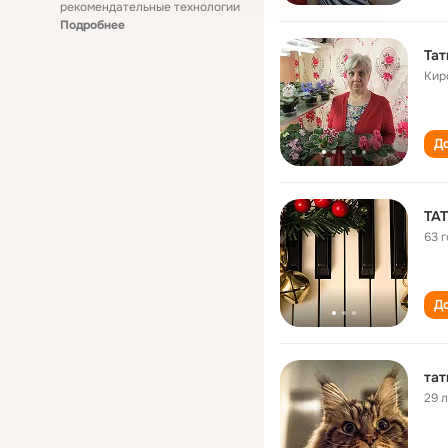
рекомендательные технологии
Подробнее
Тат
Кир
До
ТА
63 
До
тат
29 