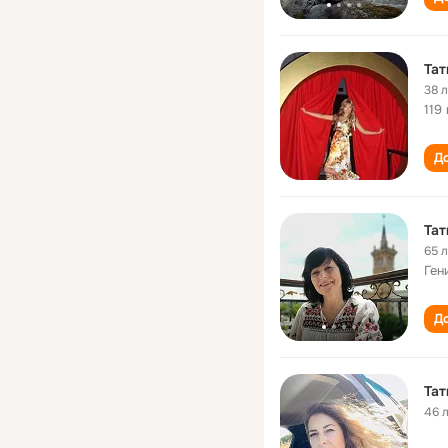
Тат
38 
119
До
Тат
65 
Ген
До
Тат
46 