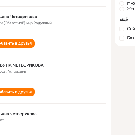
Му
Жен
ьяна Четверикова
Ещё
ов(Областной) мкр Радужный
Сей
Без
бавить в друзья
ТЬЯНА ЧЕТВЕРИКОВА
года
,
Астрахань
бавить в друзья
ьяна четверикова
лет