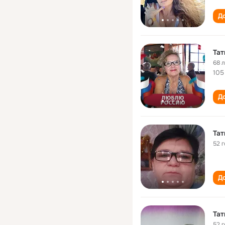
До
Тат
68 
105
До
Тат
52 
До
Тат
52 