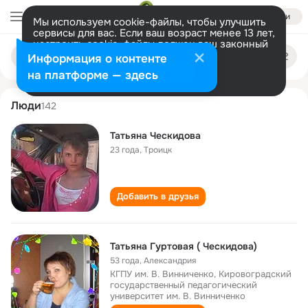
Войти
Мы используем cookie-файлы, чтобы улучшить
сервисы для вас. Если ваш возраст менее 13 лет,
настроить cookie-файлы должен ваш законный
tatyana cheskidova
Поиск
представитель.
Больше информации
Информация о контенте
по
людям
Разрешить все
Настроить
на платформе — здесь
Люди
142
Татьяна Ческидова
23 года
,
Троицк
Добавить в друзья
Татьяна Гуртовая ( Ческидова)
53 года
,
Александрия
КГПУ им. В. Винниченко, Кировоградский
государственный педагогический
университет им. В. Винниченко