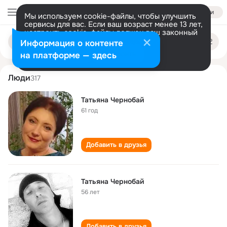
Войти
Мы используем cookie-файлы, чтобы улучшить
сервисы для вас. Если ваш возраст менее 13 лет,
настроить cookie-файлы должен ваш законный
tatyana chernobay
Поиск
представитель.
Больше информации
Информация о контенте
по
людям
Разрешить все
Настроить
на платформе — здесь
Люди
317
Татьяна Чернобай
61 год
Добавить в друзья
Татьяна Чернобай
56 лет
Добавить в друзья