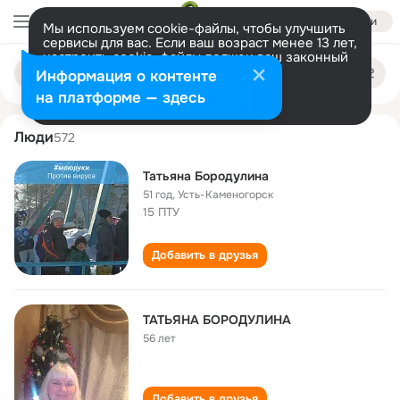
Войти
Мы используем cookie-файлы, чтобы улучшить
сервисы для вас. Если ваш возраст менее 13 лет,
настроить cookie-файлы должен ваш законный
tatyana borodulina
Поиск
представитель.
Больше информации
Информация о контенте
по
людям
Разрешить все
Настроить
на платформе — здесь
Люди
572
Татьяна Бородулина
51 год
,
Усть-Каменогорск
15 ПТУ
Добавить в друзья
ТАТЬЯНА БОРОДУЛИНА
56 лет
Добавить в друзья