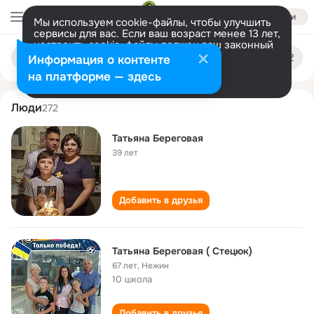
Войти
Мы используем cookie-файлы, чтобы улучшить
сервисы для вас. Если ваш возраст менее 13 лет,
настроить cookie-файлы должен ваш законный
tatyana beregovaya
Поиск
представитель.
Больше информации
Информация о контенте
по
людям
Разрешить все
Настроить
на платформе — здесь
Люди
272
Татьяна Береговая
39 лет
Добавить в друзья
Татьяна Береговая ( Стецюк)
67 лет
,
Нежин
10 школа
Добавить в друзья