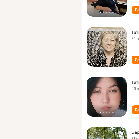
До
Тат
72 г
До
Тат
29 
До
Бар
81 г