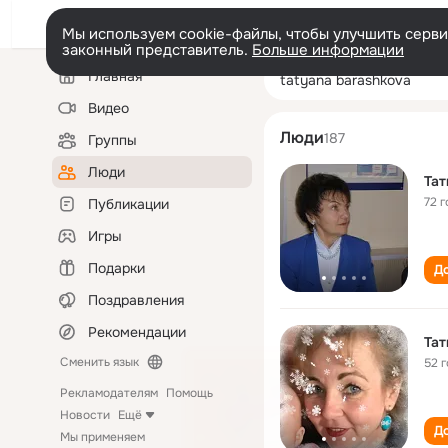
Мы используем cookie-файлы, чтобы улучшить сервис
законный представитель.
Больше информации
Левая
Поиск
Главная
tatyana barash
колонка
по
людям
Видео
Люди
187
Группы
Люди
Тат
72 г
Публикации
Игры
Подарки
До
Поздравления
Рекомендации
Тат
Сменить язык
52 
Рекламодателям
Помощь
Новости
Ещё
До
Мы применяем