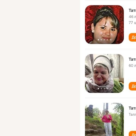
Тат
46 
77 
До
Тат
60 
До
Тат
Тал
До