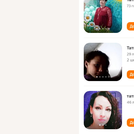
73 г
До
Тат
29 
2 ш
До
тат
46 
До