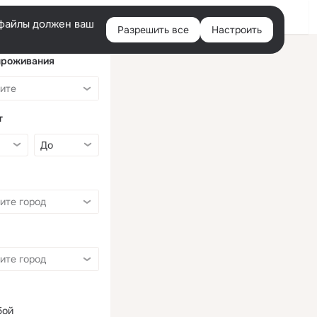
Войти
e-файлы должен ваш
Разрешить все
Настроить
Правая
колонка
проживания
т
бой