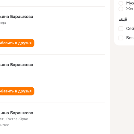
Му
Жен
ьяна Барашкова
Ещё
года
Сей
Без
бавить в друзья
ьяна Барашкова
бавить в друзья
ьяна Барашкова
ет
,
Кохтла-Ярве
школа