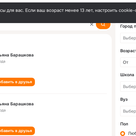
ы для вас. Если ваш возраст менее 13 лет, настроить cooki
kova
Город 
Возрас
ьяна Барашкова
ода
Школа
бавить в друзья
Вуз
ьяна Барашкова
года
Пол
бавить в друзья
Лю