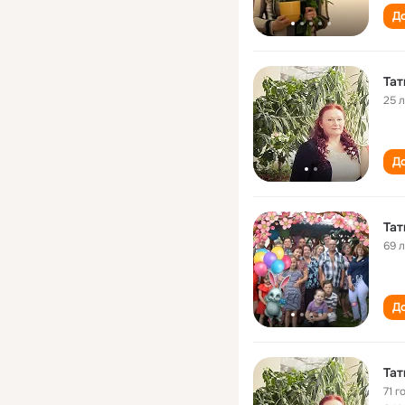
До
Тат
25 
До
Тат
69 
До
Тат
71 г