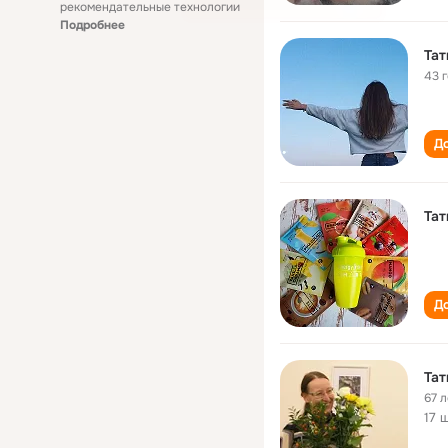
рекомендательные технологии
Подробнее
Тат
43 
До
Тат
До
Тат
67 л
17 