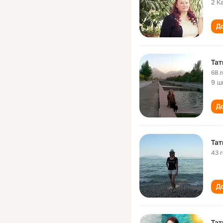
2 К
До
Тат
68 
9 ш
До
Тат
43 
До
Тат