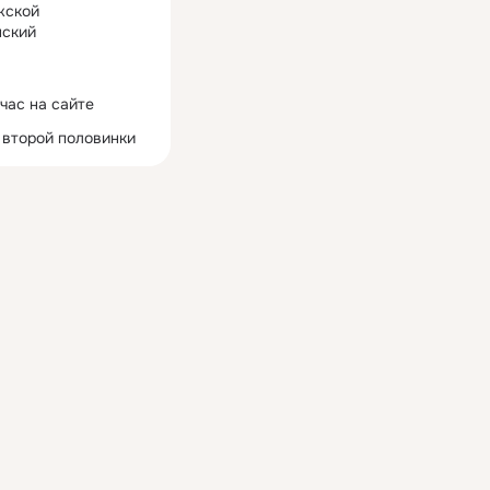
жской
ский
час на сайте
 второй половинки