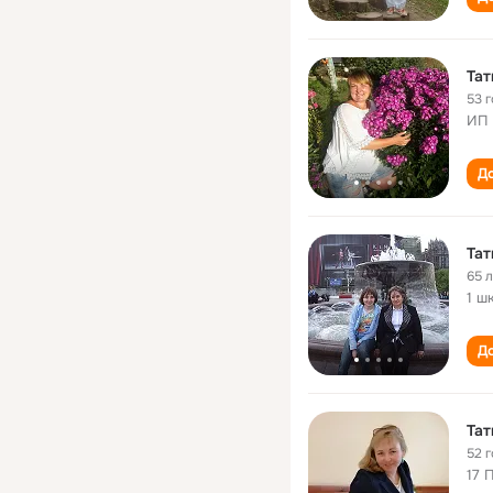
Тат
53 
ИП
До
Тат
65 
1 ш
До
Тат
52 
17 