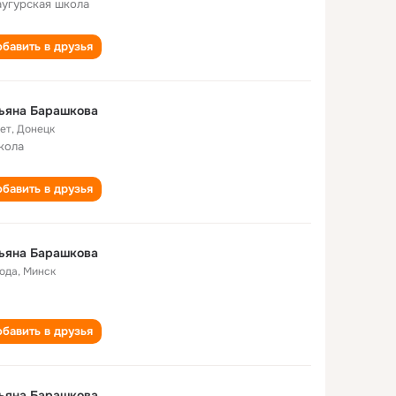
аугурская школа
бавить в друзья
ьяна Барашкова
лет
,
Донецк
кола
бавить в друзья
ьяна Барашкова
года
,
Минск
бавить в друзья
ьяна Барашкова