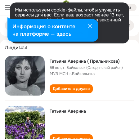
Войти
Мы используем cookie-файлы, чтобы улучшить
сервисы для вас. Если ваш возраст менее 13 лет,
настроить cookie-файлы должен ваш законный
tatyana averina
Поиск
представитель.
Больше информации
Информация о контенте
по
людям
Разрешить все
Настроить
на платформе — здесь
Люди
1414
Татьяна Аверина ( Пряльникова)
56 лет
,
г. Байкальск (Слюдянский район)
МУЗ МСЧ г.Байкальска
Добавить в друзья
Татьяна Аверина
Добавить в друзья