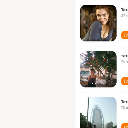
Тат
27 л
До
тат
74 г
До
Тат
70 
До