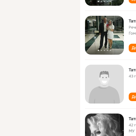
Тат
Реч
Гом
До
Тат
43 
До
Тат
42 
МУ 