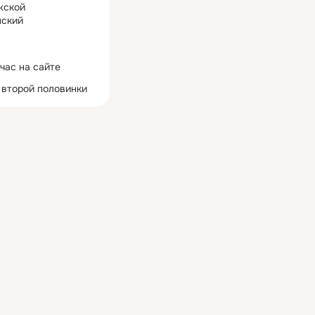
жской
ский
час на сайте
 второй половинки