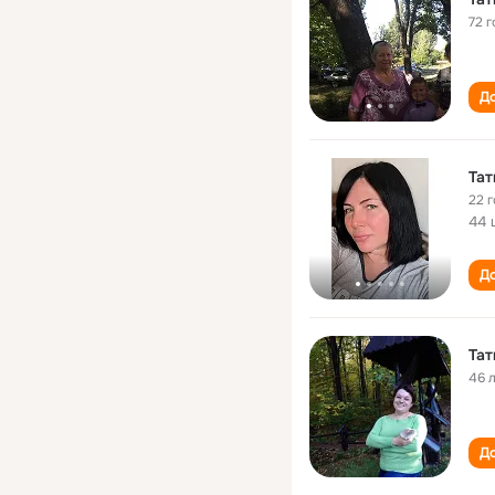
72 г
До
Тат
22 
44 
До
Тат
46 
До