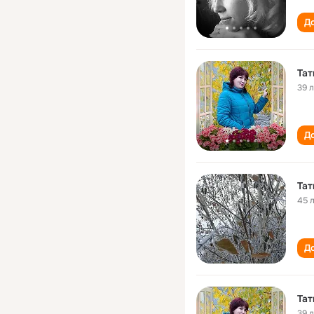
До
Тат
39 
До
Тат
45 
До
Тат
39 