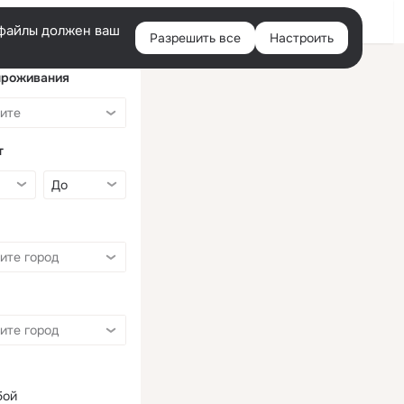
Войти
e-файлы должен ваш
Разрешить все
Настроить
Правая
колонка
проживания
т
бой