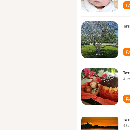
До
Тат
До
Тат
41 г
До
тат
48 