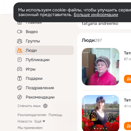
Мы используем cookie-файлы, чтобы улучшить сервис
законный представитель.
Больше информации
Левая
Поиск
Главная
tatyana andree
колонка
по
людям
Видео
Люди
297
Группы
Люди
Тат
67 л
Публикации
Игры
Подарки
До
Поздравления
Рекомендации
Тат
Сменить язык
41 г
Рекламодателям
Помощь
Новости
Ещё
До
Мы применяем