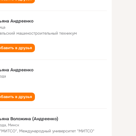
ьяна Андреенко
ица
ельский машиностроительный техникум
бавить в друзья
ьяна Андреенко
года
бавить в друзья
ьяна Воложина (Андреенко)
года
,
Минск
"МИТСО", Международный университет "МИТСО"