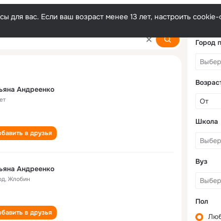
ы для вас. Если ваш возраст менее 13 лет, настроить cooki
nko
Город 
Возрас
ьяна Андреенко
ет
Школа
бавить в друзья
Вуз
ьяна Андреенко
од
,
Жлобин
Пол
бавить в друзья
Лю