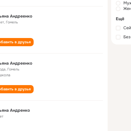
Му
Жен
ьяна Андреенко
Ещё
лет
,
Гомель
Сей
Без
бавить в друзья
ьяна Андреенко
года
,
Гомель
школа
бавить в друзья
ьяна Андренко
ет