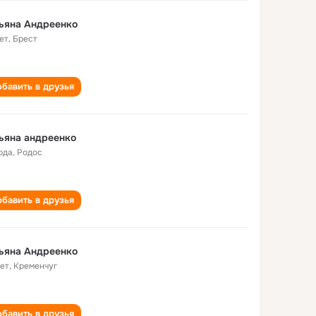
ьяна Андреенко
ет
,
Брест
бавить в друзья
ьяна андреенко
ода
,
Родос
бавить в друзья
ьяна Андреенко
лет
,
Кременчуг
бавить в друзья