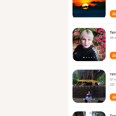
До
Тат
39 
До
тат
57 л
221
До
Тат