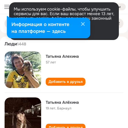
Войти
Мы используем cookie-файлы, чтобы улучшить
сервисы для вас. Если ваш возраст менее 13 лет,
настроить cookie-файлы должен ваш законный
tatyana alekhina
Поиск
представитель.
Больше информации
Информация о контенте
по
людям
Разрешить все
Настроить
на платформе — здесь
Люди
1448
Татьяна Алехина
57 лет
Добавить в друзья
Татьяна Алёхина
19 лет
,
Барнаул
Добавить в друзья