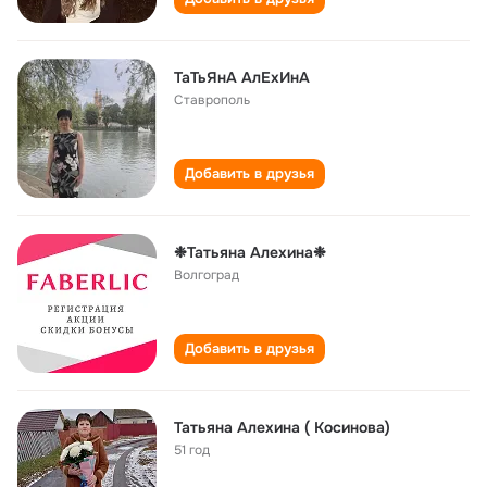
ТаТьЯнА АлЕхИнА
Ставрополь
Добавить в друзья
❉Татьяна Алехина❉
Волгоград
Добавить в друзья
Татьяна Алехина ( Косинова)
51 год