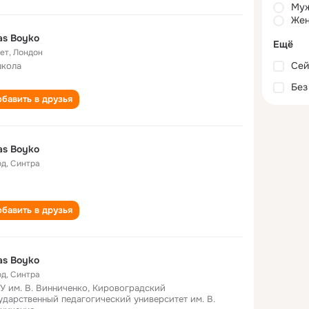
Му
Жен
as Boyko
Ещё
лет
,
Лондон
Сей
школа
Без
бавить в друзья
as Boyko
од
,
Синтра
бавить в друзья
as Boyko
од
,
Синтра
У им. В. Винниченко, Кировоградский
ударственный педагогический университет им. В.