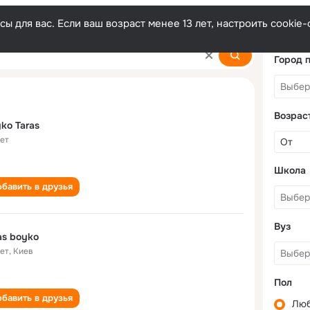
ы для вас. Если ваш возраст менее 13 лет, настроить cooki
Город 
Возрас
ko Taras
лет
Школа
бавить в друзья
Вуз
as boyko
лет
,
Киев
Пол
бавить в друзья
Лю