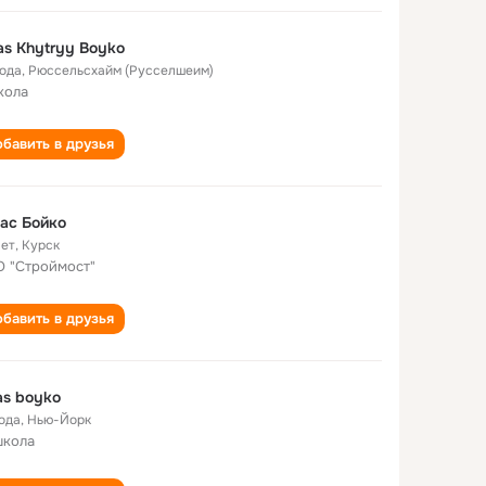
as Khytryy Boyko
года
,
Рюссельсхайм (Русселшеим)
кола
бавить в друзья
ас Бойко
лет
,
Курск
 "Строймост"
бавить в друзья
as boyko
года
,
Нью-Йорк
школа