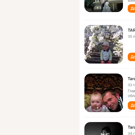
Вин
До
TA
35 
До
Tar
33 
Гла
обл
До
Tar
34 