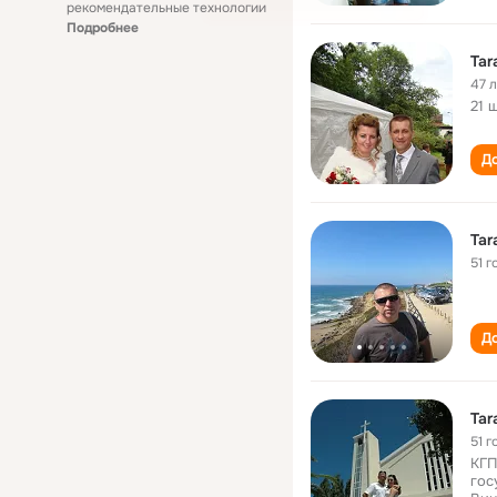
рекомендательные технологии
Подробнее
Tar
47 
21 
До
Tar
51 г
До
Tar
51 г
КГП
гос