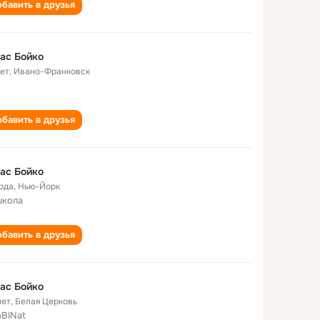
бавить в друзья
ас Бойко
лет
,
Ивано-Франковск
бавить в друзья
ас Бойко
года
,
Нью-Йорк
школа
бавить в друзья
ас Бойко
лет
,
Белая Церковь
BINat