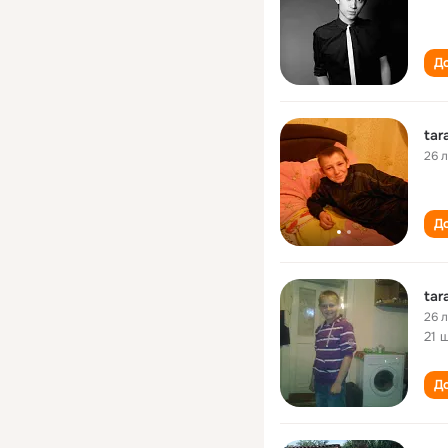
До
tar
26 
До
tar
26 
21 
До