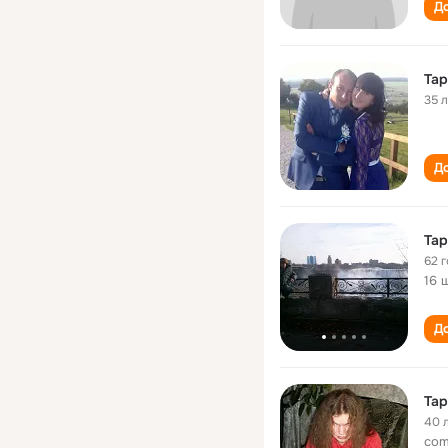
До
Тар
35 
До
Тар
62 
16 
До
Тар
40 
com