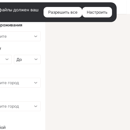
Войти
e-файлы должен ваш
Разрешить все
Настроить
Правая
колонка
проживания
т
бой