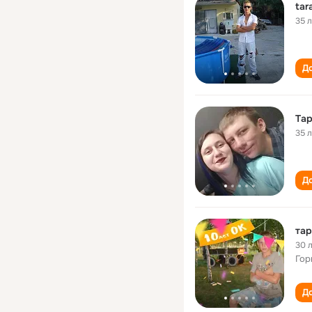
tar
35 
До
Тaр
35 
До
тар
30 
Гор
До