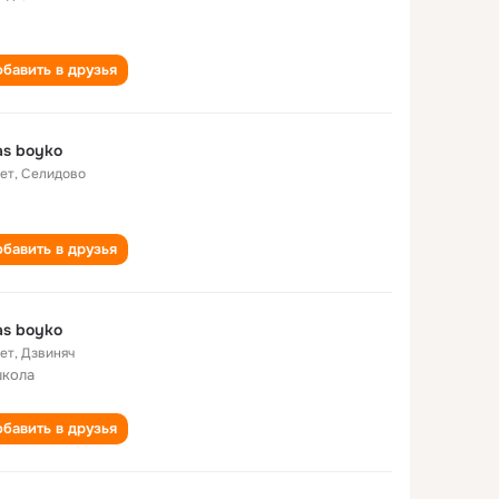
бавить в друзья
as boyko
лет
,
Селидово
бавить в друзья
as boyko
лет
,
Дзвиняч
школа
бавить в друзья