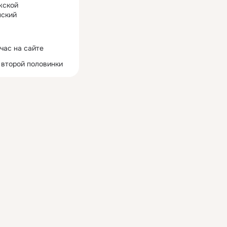
жской
ский
час на сайте
 второй половинки