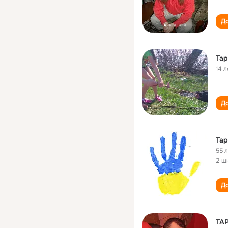
До
Тар
14 л
До
Тар
55 
2 ш
До
ТА