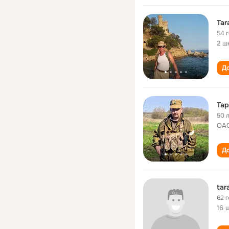
Tar
54 
2 ш
До
Тар
50 
ОАО
До
tar
62 
16 