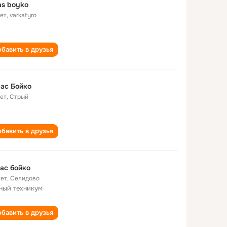
as boyko
лет
,
varkatyro
бавить в друзья
aс Бойкo
лет
,
Стрый
бавить в друзья
ас бойко
лет
,
Селидово
ный техникум
бавить в друзья