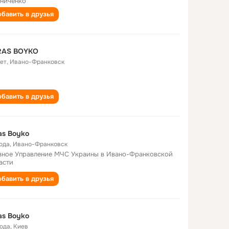
ниченко
бавить в друзья
RAS BOYKO
лет
,
Ивано-Франковск
бавить в друзья
as Boyko
года
,
Ивано-Франковск
вное Управление МЧС Украины в Ивано-Франковской
асти
бавить в друзья
as Boyko
года
,
Киев