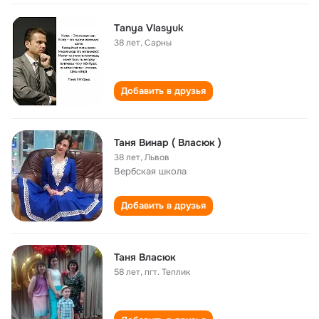
Tаnyа Vlаsyuk
38 лет
,
Сарны
Добавить в друзья
Таня Винар ( Власюк )
38 лет
,
Львов
Вербская школа
Добавить в друзья
Таня Власюк
58 лет
,
пгт. Теплик