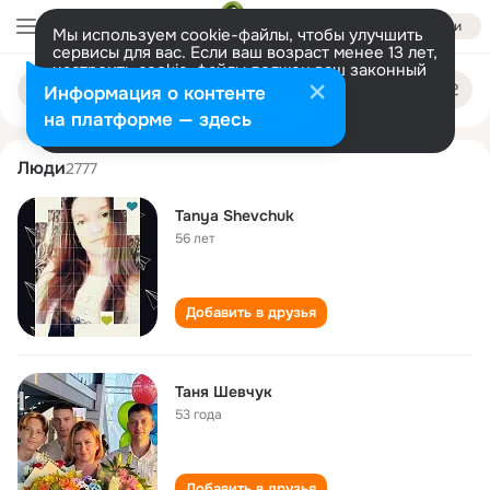
Войти
Мы используем cookie-файлы, чтобы улучшить
сервисы для вас. Если ваш возраст менее 13 лет,
настроить cookie-файлы должен ваш законный
tanya shevchuk
Поиск
представитель.
Больше информации
Информация о контенте
по
людям
Разрешить все
Настроить
на платформе — здесь
Люди
2777
Tanya Shevchuk
56 лет
Добавить в друзья
Таня Шевчук
53 года
Добавить в друзья