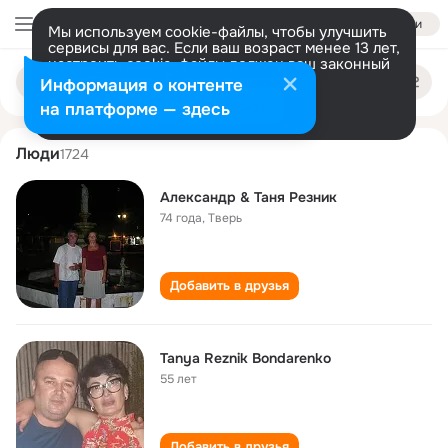
Войти
Мы используем cookie-файлы, чтобы улучшить
сервисы для вас. Если ваш возраст менее 13 лет,
настроить cookie-файлы должен ваш законный
tanya reznik
Поиск
представитель.
Больше информации
Информация о контенте
по
людям
Разрешить все
Настроить
на платформе — здесь
Люди
1724
Александр & Таня Резник
74 года
,
Тверь
Добавить в друзья
Tanya Reznik Bondarenko
55 лет
Добавить в друзья