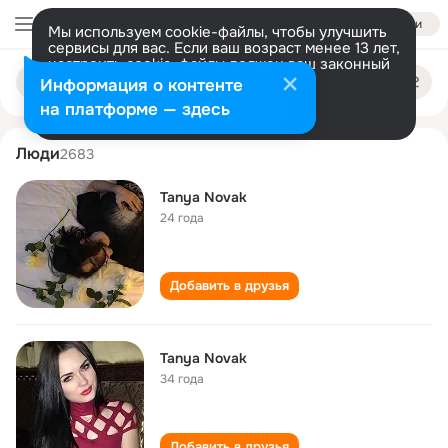
Войти
Мы используем cookie-файлы, чтобы улучшить
сервисы для вас. Если ваш возраст менее 13 лет,
настроить cookie-файлы должен ваш законный
tanya novak
Поиск
представитель.
Больше информации
Информация о контенте
по
людям
Разрешить все
Настроить
на платформе — здесь
Люди
2683
Tanya Novak
24 года
Добавить в друзья
Tanya Novak
34 года
Добавить в друзья