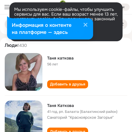
Войти
Мы используем cookie-файлы, чтобы улучшить
сервисы для вас. Если ваш возраст менее 13 лет,
настроить cookie-файлы должен ваш законный
tanya katkova
Поиск
представитель.
Больше информации
Информация о контенте
по
людям
Разрешить все
Настроить
на платформе — здесь
Люди
1430
Таня каткова
56 лет
Добавить в друзья
Таня Каткова
41 год
,
рп. Балахта (Балахтинский район)
Санаторий "Красноярское Загорье"
Добавить в друзья