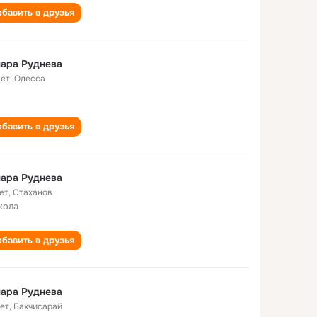
бавить в друзья
ара Руднева
лет
,
Одесса
бавить в друзья
ара Руднева
ет
,
Стаханов
кола
бавить в друзья
ара Руднева
лет
,
Бахчисарай