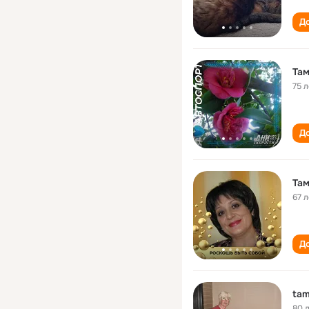
До
Там
75 л
До
Там
67 л
До
tam
80 