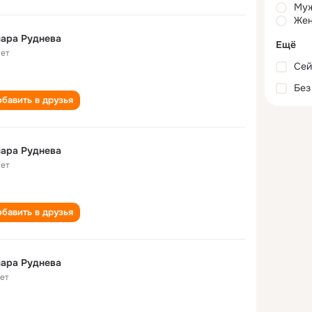
Му
Жен
ара Руднева
Ещё
лет
Сей
Без
бавить в друзья
ара Руднева
лет
бавить в друзья
ара Руднева
лет