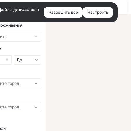
Войти
e-файлы должен ваш
Разрешить все
Настроить
Правая
колонка
проживания
т
бой