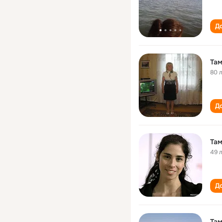
До
Там
80 
До
Там
49 
До
Там