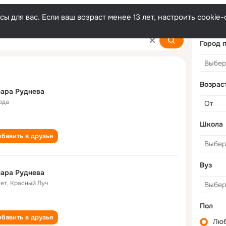
ы для вас. Если ваш возраст менее 13 лет, настроить cooki
Город 
Возрас
ара Руднева
ода
Школа
бавить в друзья
Вуз
ара Руднева
лет
,
Красный Луч
Пол
бавить в друзья
Лю