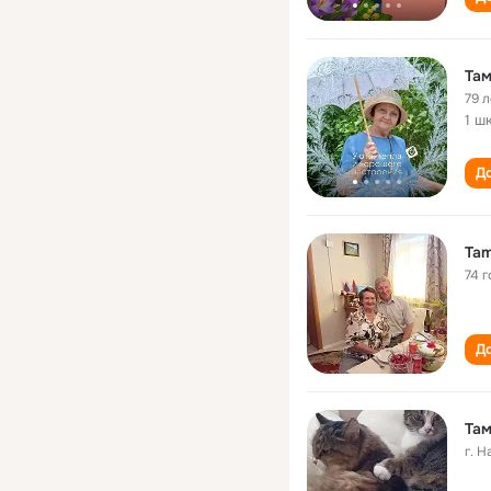
Там
79 л
1 ш
До
Tam
74 г
До
Там
г. 