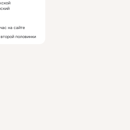
жской
ский
час на сайте
 второй половинки