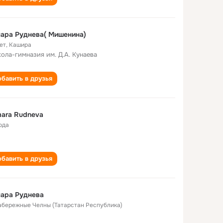
ара Руднева( Мишенина)
ет
,
Кашира
кола-гимназия им. Д.А. Кунаева
бавить в друзья
ara Rudneva
ода
бавить в друзья
ара Руднева
Набережные Челны (Татарстан Республика)