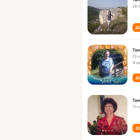
28 
До
Там
73 г
4 ш
До
Там
73 г
До