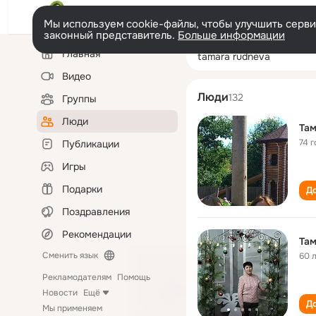
Мы используем cookie-файлы, чтобы улучшить сервис
законный представитель.
Больше информации
Левая
Поиск
Главная
tamara rudneva
колонка
по
людям
Видео
Люди
132
Группы
Люди
Там
74 г
Публикации
Игры
Подарки
До
Поздравления
Рекомендации
Там
Сменить язык
60 
Рекламодателям
Помощь
Новости
Ещё
До
Мы применяем