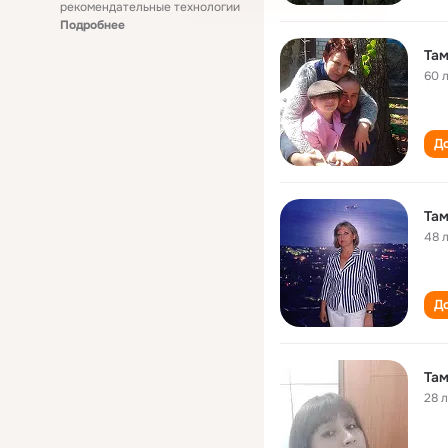
рекомендательные технологии
Подробнее
Там
60 
До
Там
48 
До
Там
28 