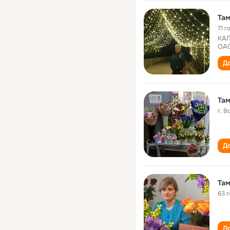
Там
71 г
КА
ОАО
До
Там
г. 
До
Там
63 
До