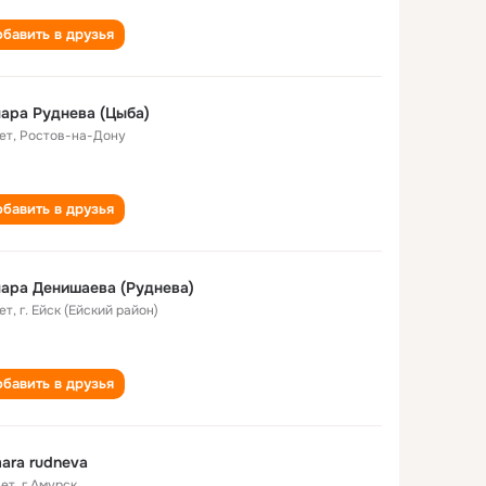
бавить в друзья
ара Руднева (Цыба)
ет
,
Ростов-на-Дону
бавить в друзья
ара Денишаева (Руднева)
ет
,
г. Ейск (Ейский район)
бавить в друзья
ara rudneva
лет
,
г.Амурск