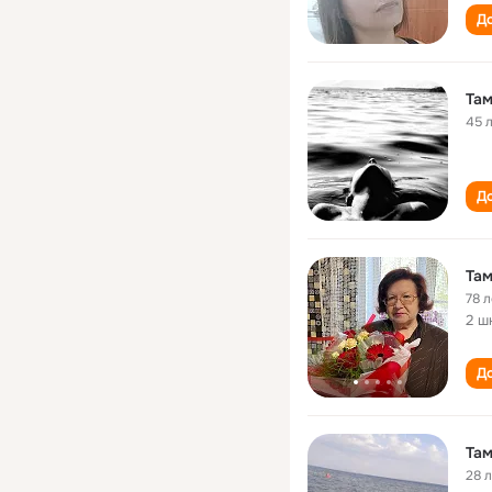
До
Там
45 
До
Там
78 л
2 ш
До
Там
28 