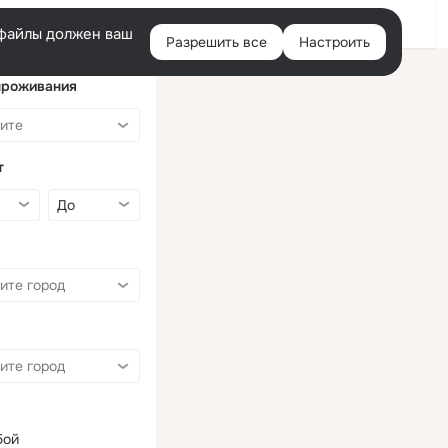
Войти
e-файлы должен ваш
Разрешить все
Настроить
Правая
колонка
проживания
т
бой