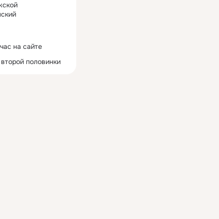
жской
ский
час на сайте
 второй половинки