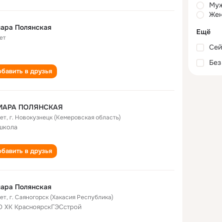
Му
Жен
ара Полянская
Ещё
ет
Сей
Без
бавить в друзья
МАРА ПОЛЯНСКАЯ
лет
,
г. Новокузнецк (Кемеровская область)
школа
бавить в друзья
ара Полянская
лет
,
г. Саяногорск (Хакасия Республика)
 ХК КрасноярскГЭСстрой