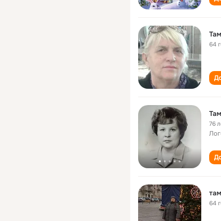
Там
64 
До
Там
76 л
Лог
До
там
64 