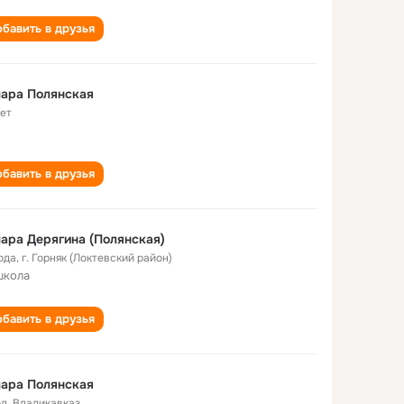
бавить в друзья
ара Полянская
лет
бавить в друзья
ара Дерягина (Полянская)
ода
,
г. Горняк (Локтевский район)
школа
бавить в друзья
ара Полянская
од
,
Владикавказ