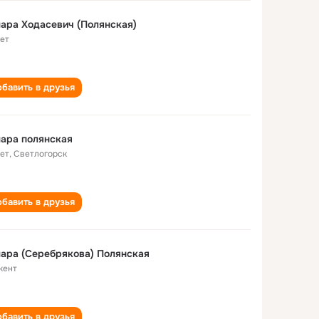
ара Ходасевич (Полянская)
лет
бавить в друзья
ара полянская
лет
,
Светлогорск
бавить в друзья
ара (Серебрякова) Полянская
кент
бавить в друзья