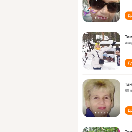
До
Там
Ака
До
Там
69 
До
Там