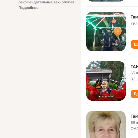
рекомендательные технологии
Подробнее
Там
79 л
До
ТА
65 
33 
До
Там
69 
ОАО