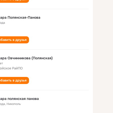
ара Полянская-Панова
года
бавить в друзья
ара Овчинникова (Полянская)
ет
ойское РайПО
бавить в друзья
ара полянская панова
года
,
Никополь