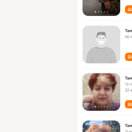
До
Там
56 
До
Там
72 г
22 
До
Там
71 г