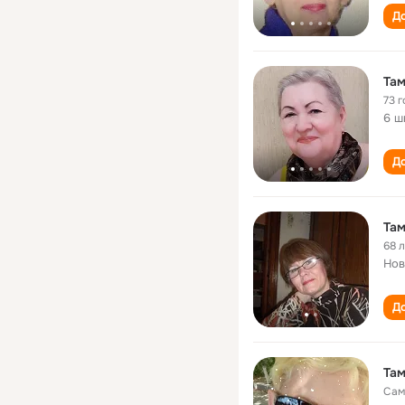
До
Там
73 г
6 ш
До
Там
68 
Нов
До
Там
Сам