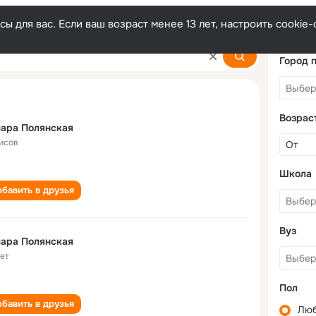
ы для вас. Если ваш возраст менее 13 лет, настроить cooki
kaya
Город 
Возрас
ара Полянская
исов
Школа
бавить в друзья
Вуз
ара Полянская
лет
Пол
бавить в друзья
Лю