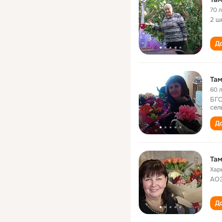
70 
2 ш
До
Там
60 
БГС
сел
До
Там
Хар
АОЗ
До