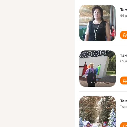
Там
66 
До
там
69 
До
Там
Таш
До