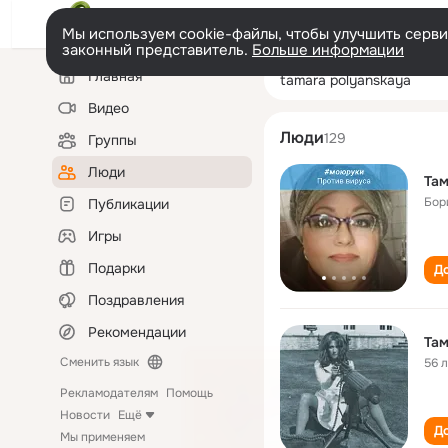
Мы используем cookie-файлы, чтобы улучшить сервис
законный представитель.
Больше информации
Левая
Поиск
Главная
tamara polyans
колонка
по
людям
Видео
Люди
129
Группы
Люди
Там
Бор
Публикации
Игры
Подарки
До
Поздравления
Рекомендации
Там
Сменить язык
56 
Рекламодателям
Помощь
Новости
Ещё
До
Мы применяем