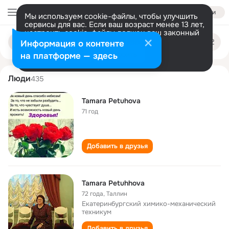
Войти
Мы используем cookie-файлы, чтобы улучшить
сервисы для вас. Если ваш возраст менее 13 лет,
настроить cookie-файлы должен ваш законный
tamara petukhova
Поиск
представитель.
Больше информации
Информация о контенте
по
людям
Разрешить все
Настроить
на платформе — здесь
Люди
435
Tamara Petuhova
71 год
Добавить в друзья
Tamara Petuhhova
72 года
,
Таллин
Екатеринбургский химико-механический
техникум
Добавить в друзья