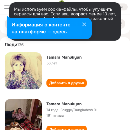
Войти
Мы используем cookie-файлы, чтобы улучшить
сервисы для вас. Если ваш возраст менее 13 лет,
настроить cookie-файлы должен ваш законный
tamara manukyan
Поиск
представитель.
Больше информации
Информация о контенте
по
людям
Разрешить все
Настроить
на платформе — здесь
Люди
136
Tamara Manukyan
56 лет
Добавить в друзья
Tamara Manukyan
74 года
,
Brugge/Bangladesh B1
181 школа
Добавить в друзья