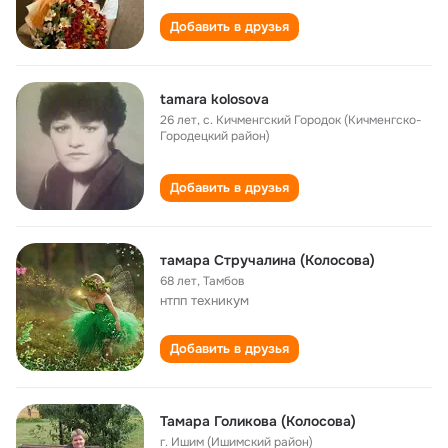
Добавить в друзья
tamara kolosova
26 лет
,
с. Кичменгский Городок (Кичменгско-
Городецкий район)
Добавить в друзья
тамара Стручалина (Колосова)
68 лет
,
Тамбов
нтпп техникум
Добавить в друзья
Тамара Голикова (Колосова)
г. Ишим (Ишимский район)