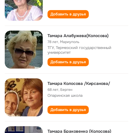
Добавить в друзья
Тамара Алабужева(Колосова)
78 лет
,
Мариуполь
ТГУ, Термезский государственный
университет
Добавить в друзья
Тамара Колосова /Кирсанова/
68 лет
,
Берген
Опаринская школа
Добавить в друзья
Тамара Браковенко (Колосова)