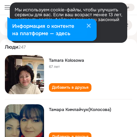
Войти
Мы используем cookie-файлы, чтобы улучшить
сервисы для вас. Если ваш возраст менее 13 лет,
настроить cookie-файлы должен ваш законный
tamara kolosova
Поиск
представитель.
Больше информации
Информация о контенте
по
людям
Разрешить все
Настроить
на платформе — здесь
Люди
247
Tamara Kolosowa
67 лет
Добавить в друзья
Тамара Кимлайчук(Колосова)
Добавить в друзья