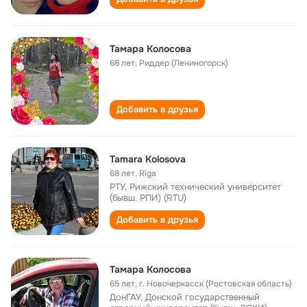
Тамара Колосова
68 лет
,
Риддер (Лениногорск)
Добавить в друзья
Tamara Kolosova
68 лет
,
Rīga
РТУ, Рижский технический университет
(бывш. РПИ) (RTU)
Добавить в друзья
Тамара Колосова
65 лет
,
г. Новочеркасск (Ростовская область)
ДонГАУ, Донской государственный