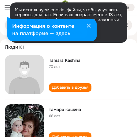
Войти
Мы используем cookie-файлы, чтобы улучшить
сервисы для вас. Если ваш возраст менее 13 лет,
настроить cookie-файлы должен ваш законный
tamara kashina
Поиск
представитель.
Больше информации
Информация о контенте
по
людям
Разрешить все
Настроить
на платформе — здесь
Люди
161
Tamara Kashina
70 лет
Добавить в друзья
тамара кашина
68 лет
Добавить в друзья