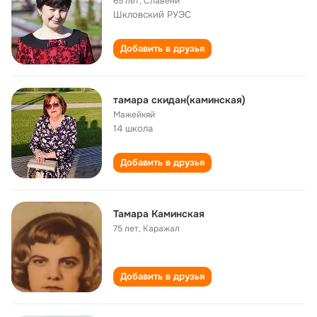
65 лет
,
Славени
Шкловский РУЭС
Добавить в друзья
тамара скидан(каминская)
Мажейкяй
14 школа
Добавить в друзья
Тамара Каминская
75 лет
,
Каражал
Добавить в друзья