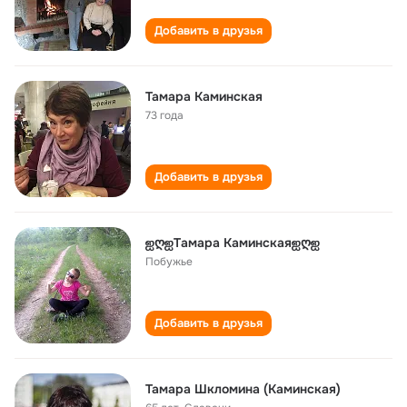
Добавить в друзья
Тамара Каминская
73 года
Добавить в друзья
ஐღஐTамара Каминскаяஐღஐ
Побужье
Добавить в друзья
Тамара Шкломина (Каминская)