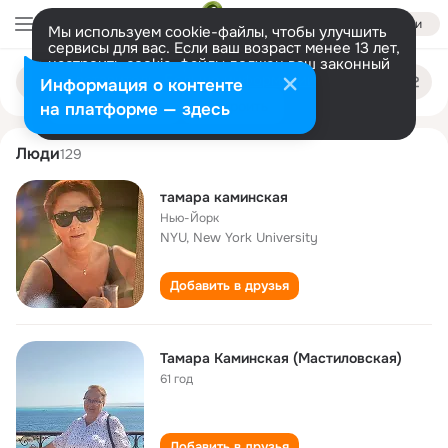
Войти
Мы используем cookie-файлы, чтобы улучшить
сервисы для вас. Если ваш возраст менее 13 лет,
настроить cookie-файлы должен ваш законный
tamara kaminskaya
Поиск
представитель.
Больше информации
Информация о контенте
по
людям
Разрешить все
Настроить
на платформе — здесь
Люди
129
тамара каминская
Нью-Йорк
NYU, New York University
Добавить в друзья
Тамара Каминская (Мастиловская)
61 год
Добавить в друзья