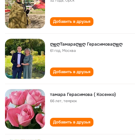
52 года
,
Орск
Добавить в друзья
ღஐღТамараღஐღ Герасимоваღஐღ
61 год
,
Москва
Добавить в друзья
тамара Герасимова ( Косенко)
66 лет
,
темрюк
Добавить в друзья