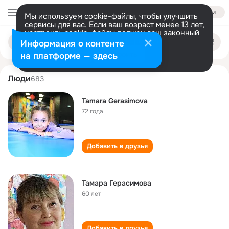
Войти
Мы используем cookie-файлы, чтобы улучшить
сервисы для вас. Если ваш возраст менее 13 лет,
настроить cookie-файлы должен ваш законный
tamara gerasimova
Поиск
представитель.
Больше информации
Информация о контенте
по
людям
Разрешить все
Настроить
на платформе — здесь
Люди
683
Tamara Gerasimova
72 года
Добавить в друзья
Тамара Герасимова
60 лет
Добавить в друзья