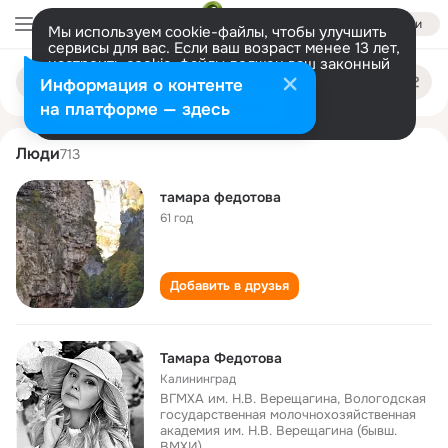
Войти
Мы используем cookie-файлы, чтобы улучшить
сервисы для вас. Если ваш возраст менее 13 лет,
настроить cookie-файлы должен ваш законный
tamara fedotova
Поиск
представитель.
Больше информации
Информация о контенте
по
людям
Разрешить все
Настроить
на платформе — здесь
Люди
713
тамара федотова
61 год
Добавить в друзья
Тамара Федотова
Калининград
ВГМХА им. Н.В. Верещагина, Вологодская
государственная молочнохозяйственная
академия им. Н.В. Верещагина (бывш.
ВМХИ)