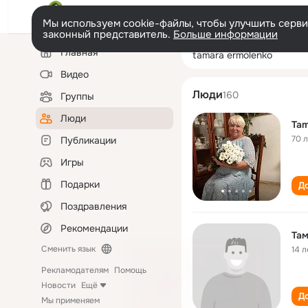
Мы используем cookie-файлы, чтобы улучшить сервис
законный представитель.
Больше информации
Левая
Поиск
Главная
tamara ermolen
колонка
по
людям
Видео
Люди
160
Группы
Люди
Tam
70 
Публикации
Игры
Подарки
До
Поздравления
Рекомендации
Та
Сменить язык
14 л
Рекламодателям
Помощь
Новости
Ещё
До
Мы применяем