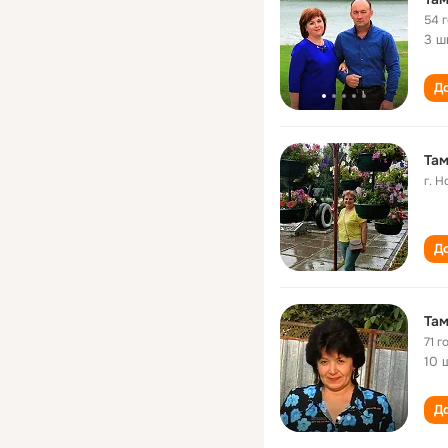
54 
3 ш
До
Там
г. 
До
Там
71 г
10 
До