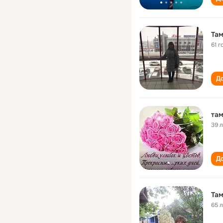
Та
61 г
До
та
39 
До
Та
65 