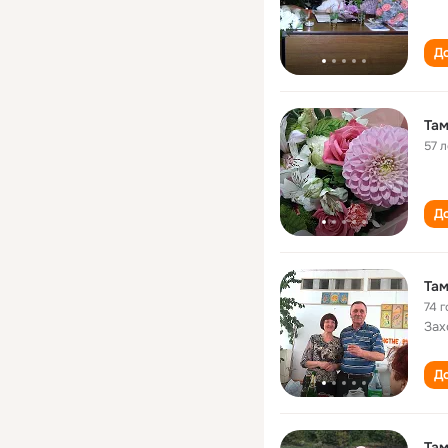
До
Та
57 л
До
Там
74 г
Зах
До
Там