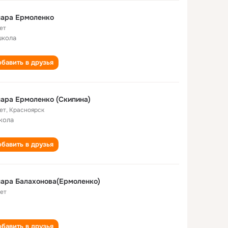
мара Ермоленко
ет
школа
бавить в друзья
ара Ермоленко (Скипина)
ет
,
Красноярск
кола
бавить в друзья
ара Балахонова(Ермоленко)
лет
бавить в друзья