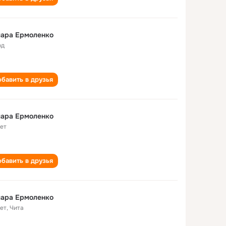
мара Ермоленко
од
бавить в друзья
мара Ермоленко
лет
бавить в друзья
мара Ермоленко
лет
,
Чита