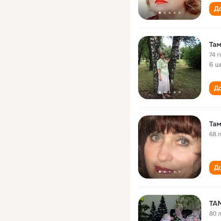
До
Та
74 г
6 ш
До
Там
68 
До
ТА
80 