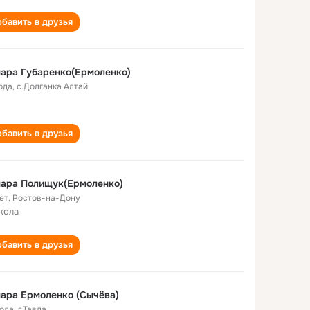
бавить в друзья
ара Губаренко(Ермоленко)
ода
,
с.Долганка Алтай
бавить в друзья
мара Полищук(Ермоленко)
ет
,
Ростов-на-Дону
кола
бавить в друзья
ара Ермоленко (Сычёва)
года
,
г.Тавда