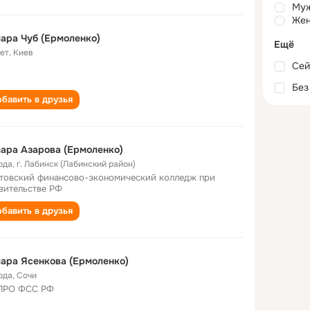
Му
Жен
ара Чуб (Ермоленко)
Ещё
лет
,
Киев
Сей
Без
бавить в друзья
ара Азарова (Ермоленко)
ода
,
г. Лабинск (Лабинский район)
товский финансово-экономический колледж при
вительстве РФ
бавить в друзья
ара Ясенкова (Ермоленко)
ода
,
Сочи
ПРО ФСС РФ