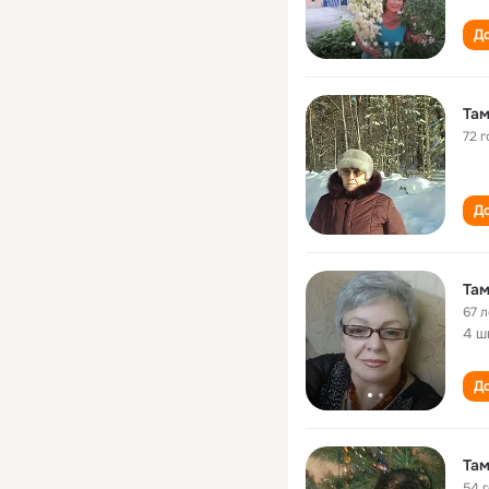
До
Там
72 г
До
Та
67 л
4 ш
До
Там
54 