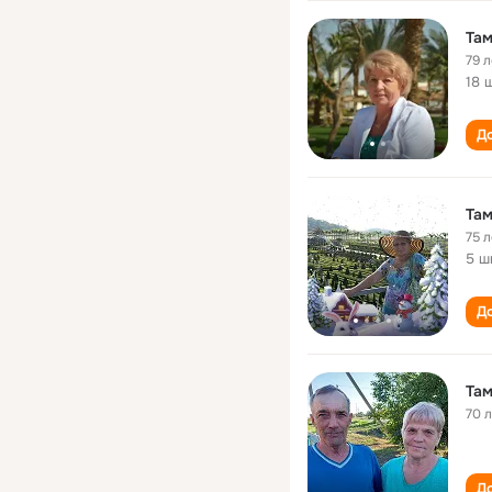
Та
79 л
18 
До
Там
75 л
5 ш
До
Там
70 
До