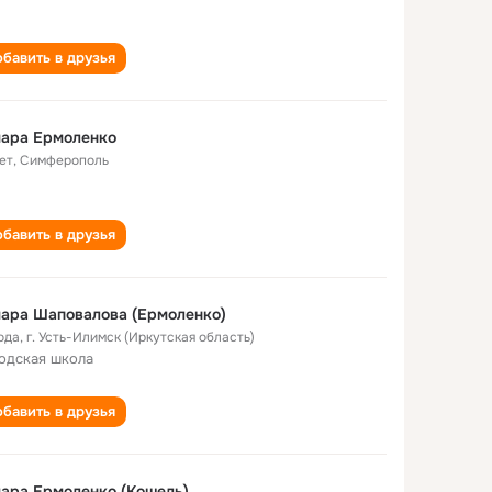
бавить в друзья
мара Ермоленко
ет
,
Симферополь
бавить в друзья
ара Шаповалова (Ермоленко)
ода
,
г. Усть-Илимск (Иркутская область)
одская школа
бавить в друзья
ара Ермоленко (Кошель)