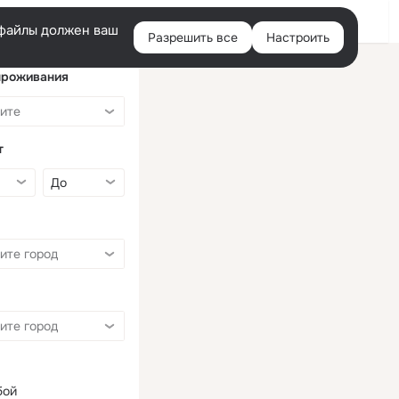
Войти
e-файлы должен ваш
Разрешить все
Настроить
Правая
колонка
проживания
т
бой