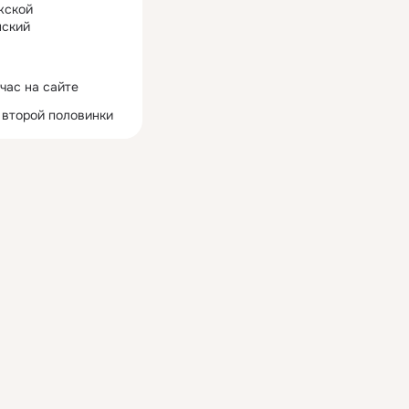
жской
ский
час на сайте
 второй половинки