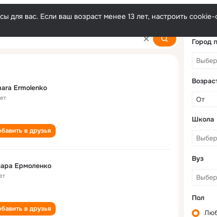
ы для вас. Если ваш возраст менее 13 лет, настроить cooki
ko
Город 
Возрас
ara Ermolenko
лет
Школа
бавить в друзья
Вуз
мара Ермоленко
ет
Пол
бавить в друзья
Лю