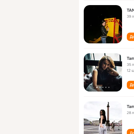
TA
39 
До
Tam
35 
12 
До
Tam
28 
До