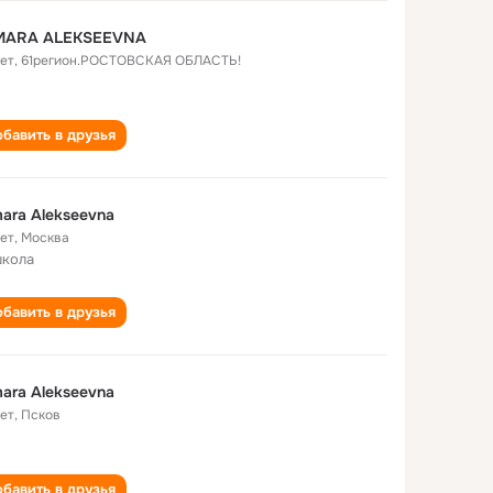
MARA ALEKSEEVNA
лет
,
61регион.РОСТОВСКАЯ ОБЛАСТЬ!
бавить в друзья
ara Alekseevna
лет
,
Москва
школа
бавить в друзья
ara Alekseevna
лет
,
Псков
бавить в друзья