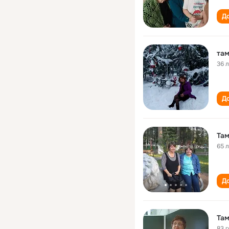
До
там
36 
До
Там
65 
До
Там
83 