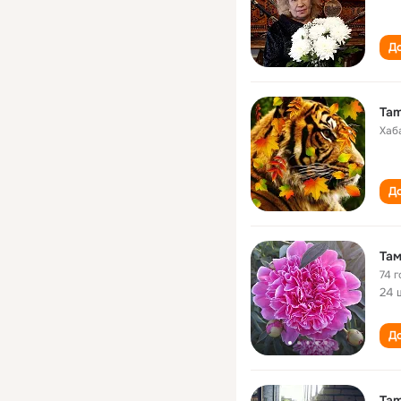
До
Tam
Хаб
До
Там
74 г
24 
До
Tam