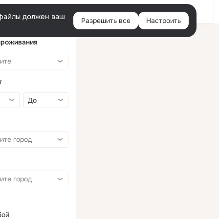
Войти
e-файлы должен ваш
Разрешить все
Настроить
Правая
колонка
проживания
т
бой