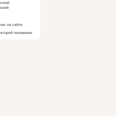
жской
ский
час на сайте
 второй половинки