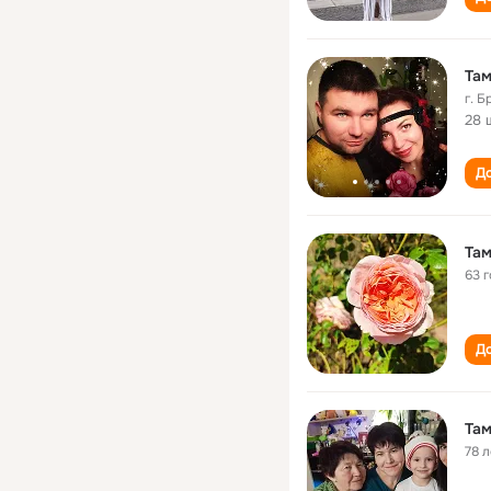
Там
г. Б
28 
До
Там
63 
До
Там
78 л