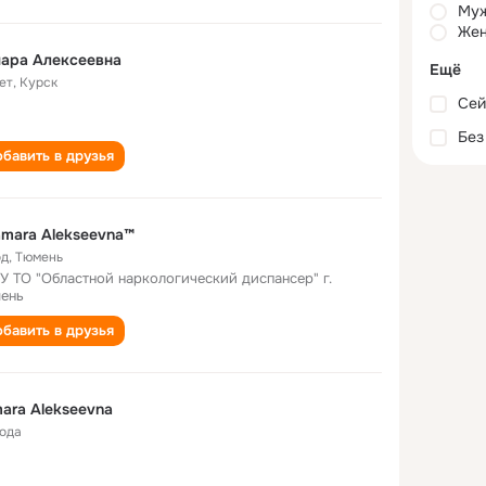
Му
Жен
ара Алексеевна
Ещё
ет
,
Курск
Сей
Без
бавить в друзья
mara Alekseevna™
од
,
Тюмень
У ТО "Областной наркологический диспансер" г.
ень
бавить в друзья
ara Alekseevna
года