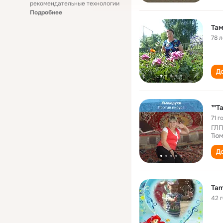
рекомендательные технологии
Подробнее
Там
78 л
До
™Ta
71 г
ГЛП
Тюм
До
Tam
42 