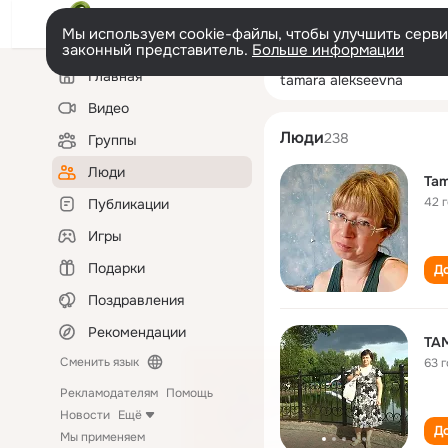
Мы используем cookie-файлы, чтобы улучшить сервис
законный представитель.
Больше информации
Левая
Поиск
Главная
tamara alekseev
колонка
по
людям
Видео
Люди
238
Группы
Люди
Tam
42 
Публикации
Игры
Подарки
До
Поздравления
Рекомендации
TA
Сменить язык
63 
Рекламодателям
Помощь
Новости
Ещё
До
Мы применяем