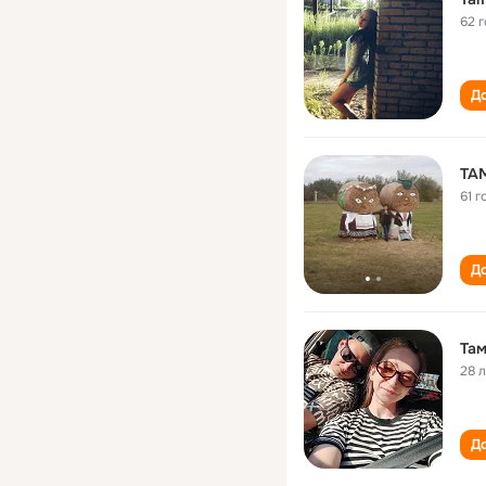
62 
До
ТА
61 г
До
Там
28 
До