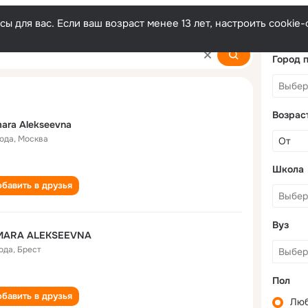
ы для вас. Если ваш возраст менее 13 лет, настроить cooki
na
Город 
Возрас
ara Alekseevna
года
,
Москва
Школа
бавить в друзья
Вуз
MARA ALEKSEEVNA
года
,
Брест
Пол
бавить в друзья
Лю