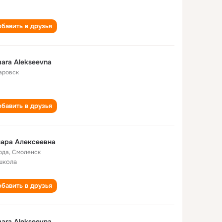
бавить в друзья
ara Alekseevna
аровск
бавить в друзья
ара Алексеевна
ода
,
Смоленск
школа
бавить в друзья
ara Alekseevna