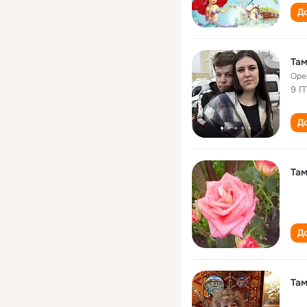
До
Там
Оре
9 П
До
Там
До
Там