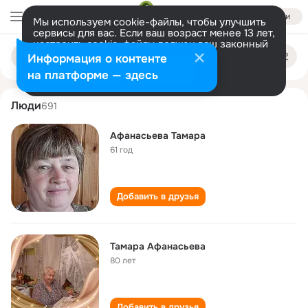
Войти
Мы используем cookie-файлы, чтобы улучшить
сервисы для вас. Если ваш возраст менее 13 лет,
настроить cookie-файлы должен ваш законный
tamara afanaseva
Поиск
представитель.
Больше информации
Информация о контенте
по
людям
Разрешить все
Настроить
на платформе — здесь
Люди
691
Афанасьева Тамара
61 год
Добавить в друзья
Тамара Афанасьева
80 лет
Добавить в друзья