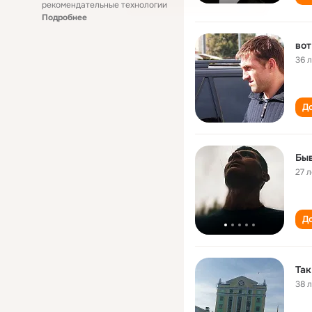
рекомендательные технологии
Подробнее
вот
36 
До
Быв
27 л
До
Так
38 