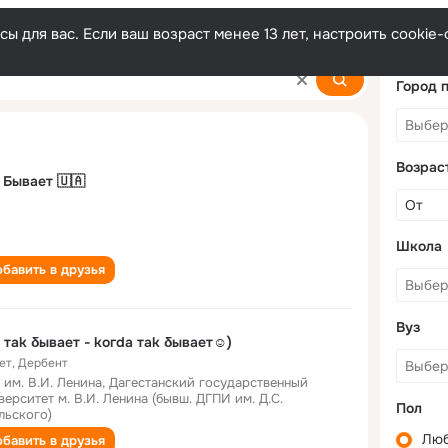
ы для вас. Если ваш возраст менее 13 лет, настроить cooki
Город 
Возрас
Так Бывает 🇺🇦
Школа
бавить в друзья
Вуз
 таk δывает - kогda таk δывает☺)
ет
,
Дербент
 им. В.И. Ленина, Дагестанский государственный
верситет м. В.И. Ленина (бывш. ДГПИ им. Д.С.
Пол
льского)
Лю
бавить в друзья