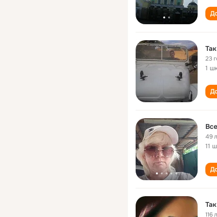
До
Так
23 
1 ш
До
Все
49 
11 
До
Так
116 