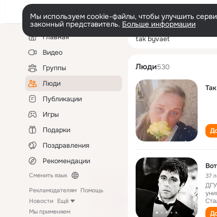
Мы используем cookie-файлы, чтобы улучшить сервис
законный представитель.
Больше информации
Левая
Поиск
Главная
tak byvaet
колонка
по
людям
Видео
Люди
530
Группы
Люди
Публикации
Игры
Подарки
До
Поздравления
Рекомендации
Вот
Сменить язык
37 л
ДГУ
Рекламодателям
Помощь
уни
Ста
Новости
Ещё
Мы применяем
До