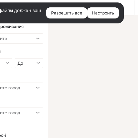
Войти
e-файлы должен ваш
Разрешить все
Настроить
Правая
колонка
проживания
т
бой