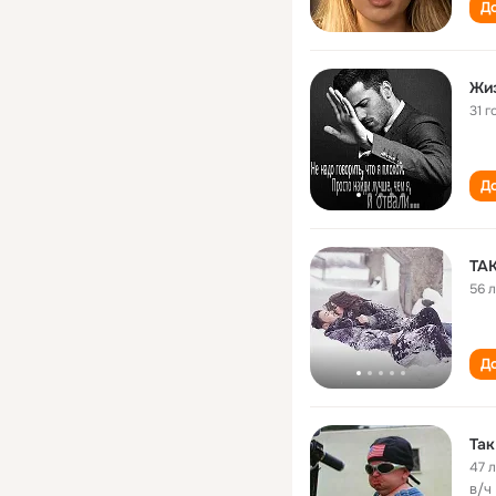
До
Жиз
31 г
До
ТА
56 
До
Так
47 
в/ч