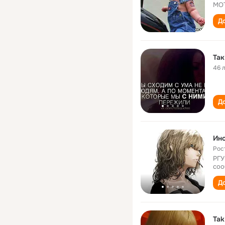
МО
До
Так
46 
До
Ино
Рос
РГУ
соо
До
Tak