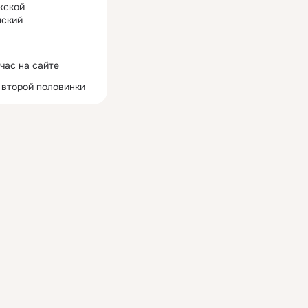
жской
ский
час на сайте
 второй половинки