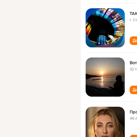
ТА
г. 
До
Вот
32 
До
Про
46 