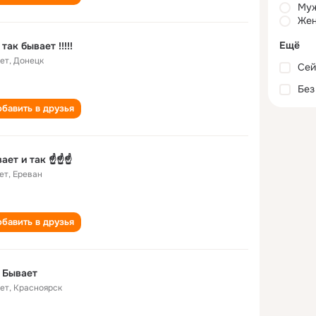
Му
Жен
Ещё
 так бывает !!!!!
лет
,
Донецк
Сей
Без
бавить в друзья
ает и так ☝️☝️☝️
ет
,
Ереван
бавить в друзья
 Бывает
лет
,
Красноярск