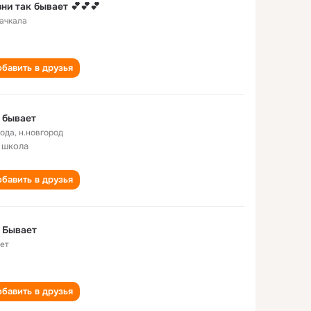
ни так бывает 💕💕💕
ачкала
бавить в друзья
 бывает
года
,
н.новгород
 школа
бавить в друзья
 Бывает
лет
бавить в друзья