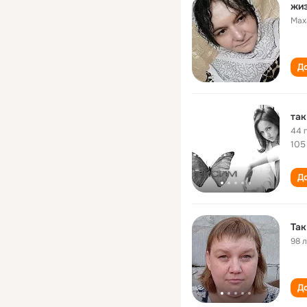
жиз
Мах
До
так
44 
105
До
Так
98 
До