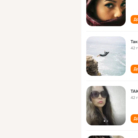
До
Так
42 
До
ТА
42 
До