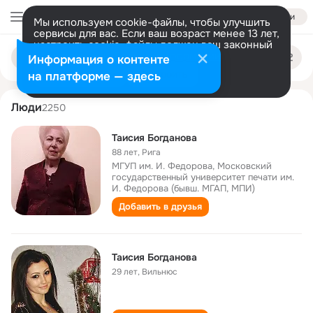
Войти
Мы используем cookie-файлы, чтобы улучшить
сервисы для вас. Если ваш возраст менее 13 лет,
настроить cookie-файлы должен ваш законный
taisiya bogdanova
Поиск
представитель.
Больше информации
Информация о контенте
по
людям
Разрешить все
Настроить
на платформе — здесь
Люди
2250
Таисия Богданова
88 лет
,
Рига
МГУП им. И. Федорова, Московский
государственный университет печати им.
И. Федорова (бывш. МГАП, МПИ)
Добавить в друзья
Таисия Богданова
29 лет
,
Вильнюс