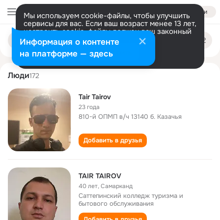
Войти
Мы используем cookie-файлы, чтобы улучшить
сервисы для вас. Если ваш возраст менее 13 лет,
настроить cookie-файлы должен ваш законный
tair tairov
Поиск
представитель.
Больше информации
Информация о контенте
по
людям
Разрешить все
Настроить
на платформе — здесь
Люди
172
Tair Tairov
23 года
810-й ОПМП в/ч 13140 б. Казачья
Добавить в друзья
TAIR TAIROV
40 лет
,
Самарканд
Саттепинский колледж туризма и
бытового обслуживания
Добавить в друзья