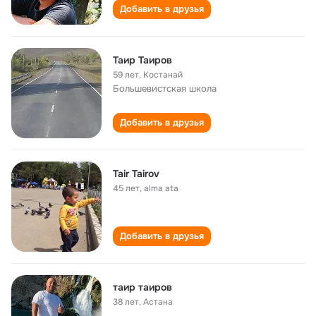
Добавить в друзья
Таир Таиров
59 лет
,
Костанай
Большевистская школа
Добавить в друзья
Tair Tairov
45 лет
,
alma ata
Добавить в друзья
таир таиров
38 лет
,
Астана