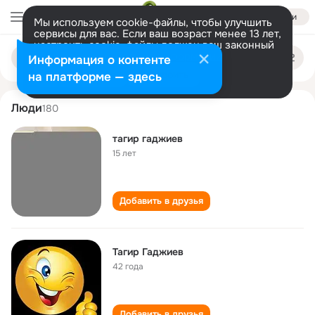
Войти
Мы используем cookie-файлы, чтобы улучшить
сервисы для вас. Если ваш возраст менее 13 лет,
настроить cookie-файлы должен ваш законный
tagir gadzhiev
Поиск
представитель.
Больше информации
Информация о контенте
по
людям
Разрешить все
Настроить
на платформе — здесь
Люди
180
тагир гаджиев
15 лет
Добавить в друзья
Тагир Гаджиев
42 года
Добавить в друзья