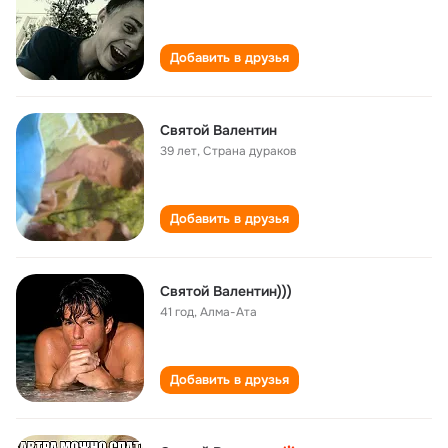
Добавить в друзья
Святой Валентин
39 лет
,
Страна дураков
Добавить в друзья
Святой Валентин)))
41 год
,
Алма-Ата
Добавить в друзья