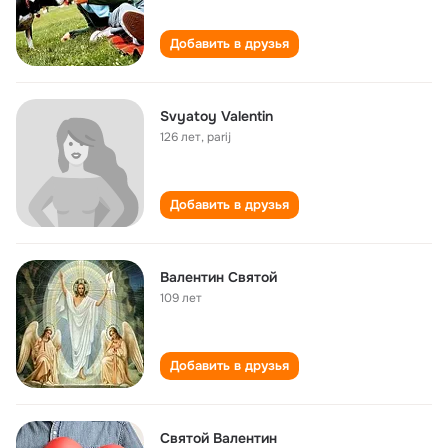
Добавить в друзья
Svyatoy Valentin
126 лет
,
parij
Добавить в друзья
Валентин Святой
109 лет
Добавить в друзья
Святой Валентин