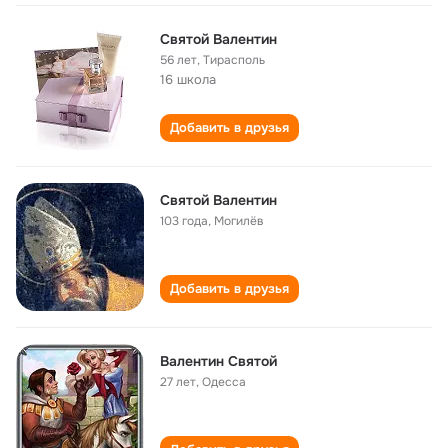
Святой Валентин
56 лет
,
Тирасполь
16 школа
Добавить в друзья
Святой Валентин
103 года
,
Могилёв
Добавить в друзья
Валентин Святой
27 лет
,
Одесса