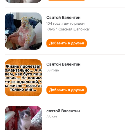
Святой Валентин
104 года
,
где-то рядом
Клуб "Красная шапочка"
Добавить в друзья
Святой Валентин
53 года
Добавить в друзья
святой Валентин
36 лет