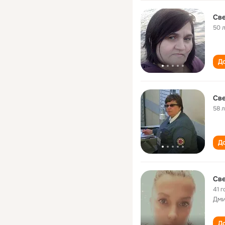
Св
50 
До
Св
58 
До
Св
41 г
Дми
До