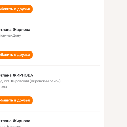
бавить в друзья
етлана Жирнова
тов-на-Дону
бавить в друзья
етлана ЖИРНОВА
од
,
пгт. Кировский (Кировский район)
кола
бавить в друзья
етлана Жирнова
года
,
Иркутск