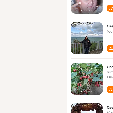
До
Св
Рос
До
Св
61 г
1 ш
До
Св
62 