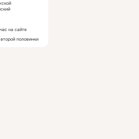
жской
ский
час на сайте
 второй половинки