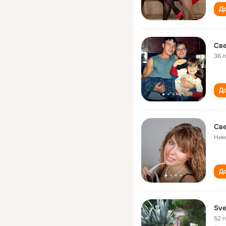
До
Cв
36 
До
Св
Ник
До
Sve
52 