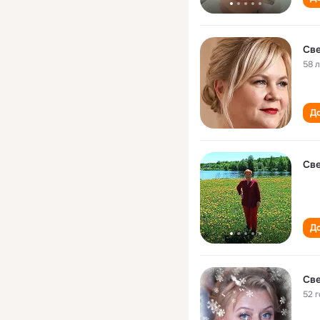
Св
58 
До
Св
До
Св
52 