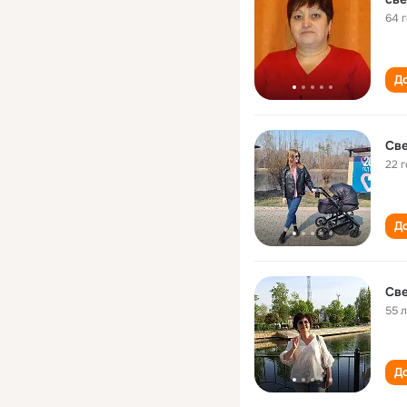
64 
До
Св
22 
До
Св
55 
До