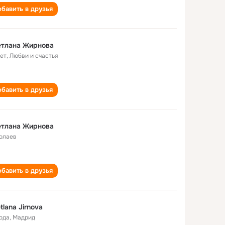
бавить в друзья
етлана Жирнова
лет
,
Любви и счастья
бавить в друзья
етлана Жирнова
олаев
бавить в друзья
tlana Jirnova
года
,
Мадрид