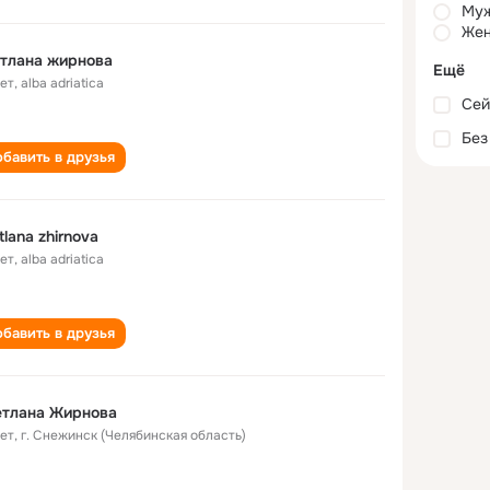
Му
Жен
тлана жирнова
Ещё
лет
,
alba adriatica
Сей
Без
бавить в друзья
tlana zhirnova
лет
,
alba adriatica
бавить в друзья
етлана Жирнова
лет
,
г. Снежинск (Челябинская область)