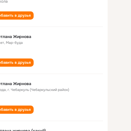
кола
бавить в друзья
етлана Жирнова
лет
,
Мар-буда
бавить в друзья
етлана Жирнова
года
,
г. Чебаркуль (Чебаркульский район)
бавить в друзья
тлана жирнова (хакуй)