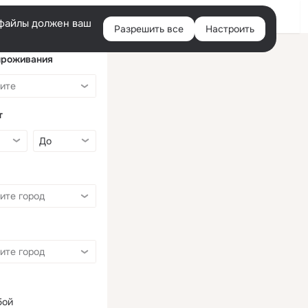
Войти
e-файлы должен ваш
Разрешить все
Настроить
Правая
колонка
проживания
т
бой