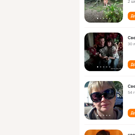
2 ш
До
Св
30 
До
Св
54 
До
све