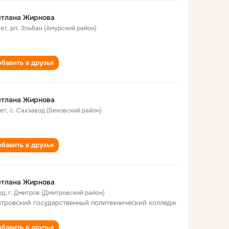
етлана Жирнова
лет
,
рп. Эльбан (Амурский район)
бавить в друзья
етлана Жирнова
лет
,
с. Сахзавод (Бековский район)
бавить в друзья
етлана Жирнова
од
,
г. Дмитров (Дмитровский район)
тровский государственный политехнический колледж
бавить в друзья