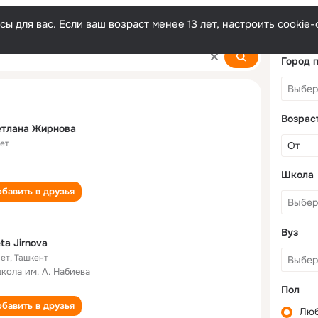
ы для вас. Если ваш возраст менее 13 лет, настроить cooki
a
Город 
Возрас
етлана Жирнова
лет
Школа
бавить в друзья
Вуз
ta Jirnova
лет
,
Ташкент
школа им. А. Набиева
Пол
бавить в друзья
Лю