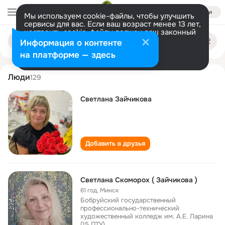
Войти
Мы используем cookie-файлы, чтобы улучшить
сервисы для вас. Если ваш возраст менее 13 лет,
настроить cookie-файлы должен ваш законный
svetlana zaychikova
Поиск
представитель.
Больше информации
Информация о контенте
по
людям
Разрешить все
Настроить
на платформе — здесь
Люди
129
Светлана Зайчикова
Добавить в друзья
Светлана Скоморох ( Зайчикова )
61 год
,
Минск
Бобруйский государственный
профессионально-технический
художественный колледж им. А.Е. Ларина
(15 ПТУ)