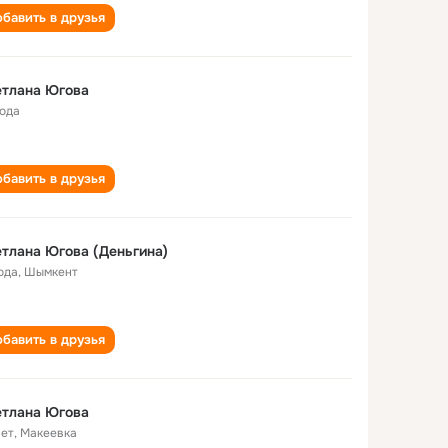
бавить в друзья
етлана Югова
года
бавить в друзья
тлана Югова (Деньгина)
ода
,
Шымкент
бавить в друзья
етлана Югова
лет
,
Макеевка