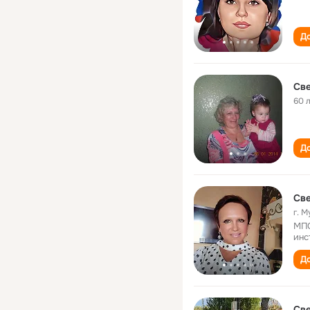
До
Св
60 
До
Св
г. 
МПС
инс
До
Св