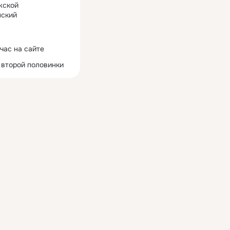
жской
ский
час на сайте
 второй половинки