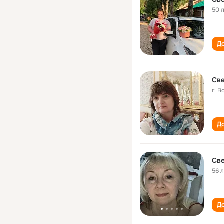
50 
До
Св
г. 
До
Све
56 
До