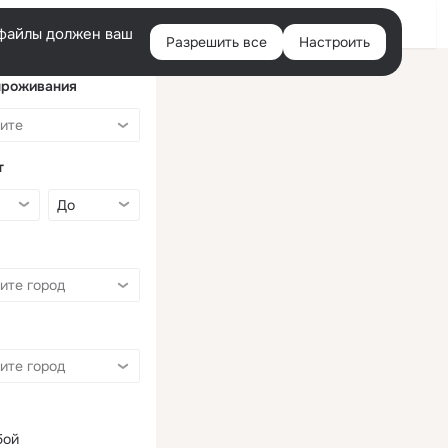
Войти
e-файлы должен ваш
Разрешить все
Настроить
Правая
колонка
проживания
т
бой