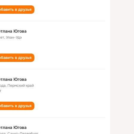
бавить в друзья
етлана Югова
лет
,
Улан-Удэ
бавить в друзья
етлана Югова
года
,
Пермский край
7
бавить в друзья
етлана Югова
года
,
Санкт-Петербург