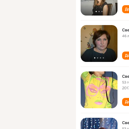
До
Св
46 
До
Св
53 
201
До
Cв
53 