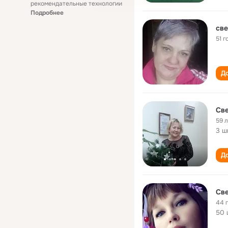
рекомендательные технологии
Подробнее
све
51 г
До
Св
59 
3 ш
До
Св
44 
50 