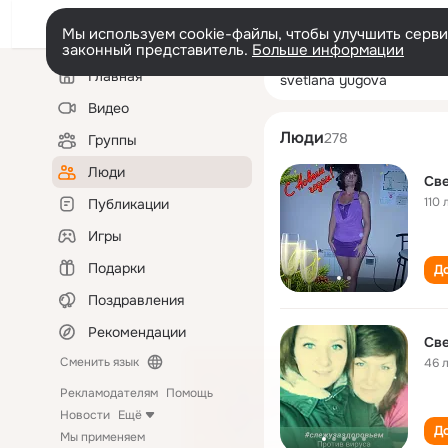
Мы используем cookie-файлы, чтобы улучшить сервис
законный представитель.
Больше информации
Левая
Поиск
Главная
svetlana yugova
колонка
по
людям
Видео
Люди
278
Группы
Люди
Све
110 
Публикации
Игры
Подарки
До
Поздравления
Рекомендации
Св
Сменить язык
46 
Рекламодателям
Помощь
Новости
Ещё
До
Мы применяем