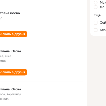
Му
Жен
тлана югова
Ещё
од
Сей
Без
бавить в друзья
етлана Югова
лет
,
Киев
кола
бавить в друзья
етлана Югова
года
,
Караганда
школа