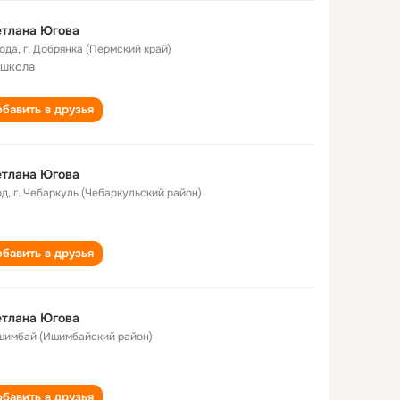
етлана Югова
года
,
г. Добрянка (Пермский край)
 школа
бавить в друзья
етлана Югова
од
,
г. Чебаркуль (Чебаркульский район)
бавить в друзья
етлана Югова
Ишимбай (Ишимбайский район)
бавить в друзья