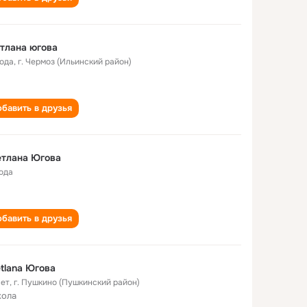
тлана югова
года
,
г. Чермоз (Ильинский район)
бавить в друзья
етлана Югова
года
бавить в друзья
tlana Югова
лет
,
г. Пушкино (Пушкинский район)
кола