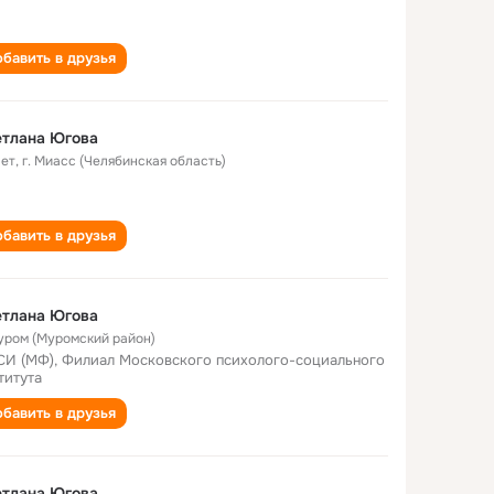
бавить в друзья
етлана Югова
лет
,
г. Миасс (Челябинская область)
бавить в друзья
етлана Югова
Муром (Муромский район)
И (МФ), Филиал Московского психолого-социального
титута
бавить в друзья
етлана Югова