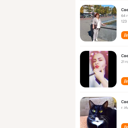
Св
64 
123
До
Св
21 г
До
Св
г. 
До