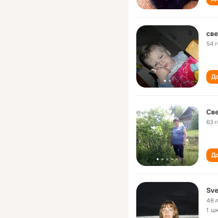
све
54 
До
Св
63 
До
Sve
48 
1 ш