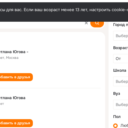
ы для вас. Если ваш возраст менее 13 лет, настроить cooki
Город 
Возрас
тлана Югова -
лет
,
Москва
Школа
бавить в друзья
Вуз
етлана Югова
лет
Пол
бавить в друзья
Лю