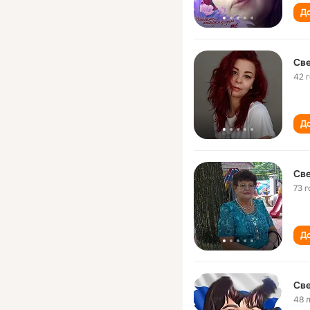
До
Св
42 
До
Све
73 г
До
Св
48 