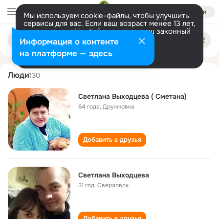
Войти
Мы используем cookie-файлы, чтобы улучшить
сервисы для вас. Если ваш возраст менее 13 лет,
настроить cookie-файлы должен ваш законный
svetlana vykhodtseva
Поиск
представитель.
Больше информации
Информация о контенте
по
людям
Разрешить все
Настроить
на платформе — здесь
Люди
130
Светлана Выходцева ( Сметана)
64 года
,
Дружковка
Добавить в друзья
Светлана Выходцева
31 год
,
Сверловск
Добавить в друзья