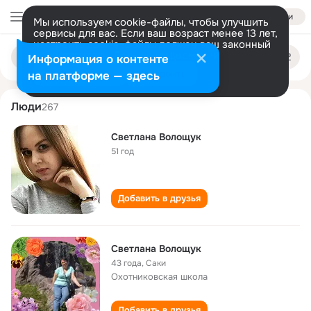
Войти
Мы используем cookie-файлы, чтобы улучшить
сервисы для вас. Если ваш возраст менее 13 лет,
настроить cookie-файлы должен ваш законный
svetlana voloschuk
Поиск
представитель.
Больше информации
Информация о контенте
по
людям
Разрешить все
Настроить
на платформе — здесь
Люди
267
Светлана Волощук
51 год
Добавить в друзья
Светлана Волощук
43 года
,
Саки
Охотниковская школа
Добавить в друзья