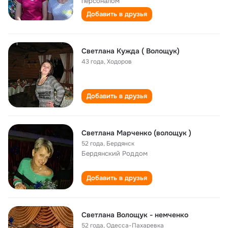
персоналом
Добавить в друзья
Светлана Кужда ( Волощук)
43 года
,
Ходоров
Добавить в друзья
Светлана Марченко (волощук )
52 года
,
Бердянск
Бердянский Роддом
Добавить в друзья
Светлана Волощук - немченко
52 года
,
Одесса-Пахаревка