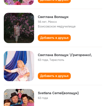
Светлана Волощук
56 лет
,
Минск
Боисовское медучилище
Добавить в друзья
Светлана Волощук \Григоренко\
63 года
,
Тирасполь
Добавить в друзья
Svetlana Cernei(волощук)
63 года