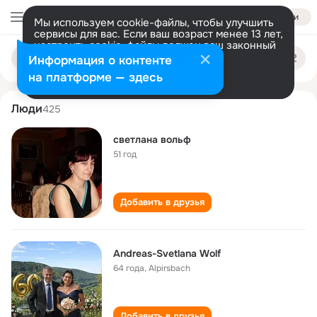
Войти
Мы используем cookie-файлы, чтобы улучшить
сервисы для вас. Если ваш возраст менее 13 лет,
настроить cookie-файлы должен ваш законный
svetlana volf
Поиск
представитель.
Больше информации
Информация о контенте
по
людям
Разрешить все
Настроить
на платформе — здесь
Люди
425
светлана вольф
51 год
Добавить в друзья
Andreas-Svetlana Wolf
64 года
,
Alpirsbach
Добавить в друзья