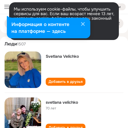
Войти
Мы используем cookie-файлы, чтобы улучшить
сервисы для вас. Если ваш возраст менее 13 лет,
настроить cookie-файлы должен ваш законный
svetlana velichko
Поиск
представитель.
Больше информации
Информация о контенте
по
людям
Разрешить все
Настроить
на платформе — здесь
Люди
1507
Svetlana Velichko
Добавить в друзья
svetlana velichko
70 лет
Добавить в друзья