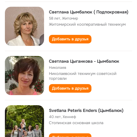
Светлана Цымбалюк ( Подпокровная)
58 лет
,
Житомир
Житомирский кооперативный техникум
Добавить в друзья
Светлана Цыганкова - Цымбалюк
Николаев
Николаевский техникум советской
торговли
Добавить в друзья
Svetlana Peteris Enders (Цымбалюк)
40 лет
,
Хеннеф
Стопинская основная школа