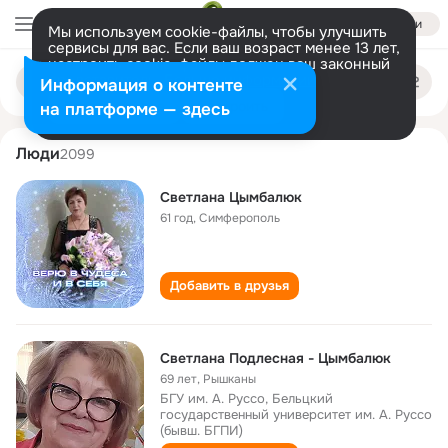
Войти
Мы используем cookie-файлы, чтобы улучшить
сервисы для вас. Если ваш возраст менее 13 лет,
настроить cookie-файлы должен ваш законный
svetlana tsymbalyuk
Поиск
представитель.
Больше информации
Информация о контенте
по
людям
Разрешить все
Настроить
на платформе — здесь
Люди
2099
Светлана Цымбалюк
61 год
,
Симферополь
Добавить в друзья
Светлана Подлесная - Цымбалюк
69 лет
,
Рышканы
БГУ им. А. Руссо, Бельцкий
государственный университет им. А. Руссо
(бывш. БГПИ)