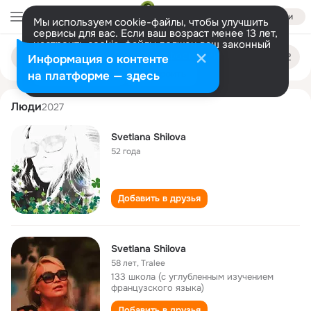
Войти
Мы используем cookie-файлы, чтобы улучшить
сервисы для вас. Если ваш возраст менее 13 лет,
настроить cookie-файлы должен ваш законный
svetlana shilova
Поиск
представитель.
Больше информации
Информация о контенте
по
людям
Разрешить все
Настроить
на платформе — здесь
Люди
2027
Svetlana Shilova
52 года
Добавить в друзья
Svetlana Shilova
58 лет
,
Tralee
133 школа (с углубленным изучением
французского языка)
Добавить в друзья