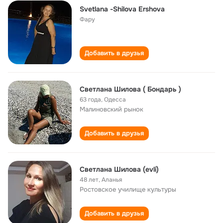
Svetlana -Shilova Ershova
Фару
Добавить в друзья
Светлана Шилова ( Бондарь )
63 года
,
Одесса
Малиновский рынок
Добавить в друзья
Светлана Шилова (evli)
48 лет
,
Аланья
Ростовское училище культуры
Добавить в друзья