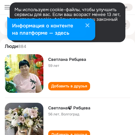
Войти
Мы используем cookie-файлы, чтобы улучшить
сервисы для вас. Если ваш возраст менее 13 лет,
настроить cookie-файлы должен ваш законный
svetlana ryabtseva
Поиск
представитель.
Больше информации
Информация о контенте
по
людям
Разрешить все
Настроить
на платформе — здесь
Люди
884
Светлана Рябцева
59 лет
Добавить в друзья
Светлана🍃 Рябцева
56 лет
,
Волгоград
Добавить в друзья