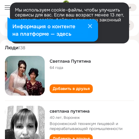
Войти
Мы используем cookie-файлы, чтобы улучшить
сервисы для вас. Если ваш возраст менее 13 лет,
настроить cookie-файлы должен ваш законный
svetlana putyatina
Поиск
представитель.
Больше информации
Информация о контенте
по
людям
Разрешить все
Настроить
на платформе — здесь
Люди
138
Светлана Путятина
64 года
Добавить в друзья
светлана путятина
40 лет
,
Воронеж
Воронежский техникум пищевой и
перерабатывающей промышленности
Добавить в друзья