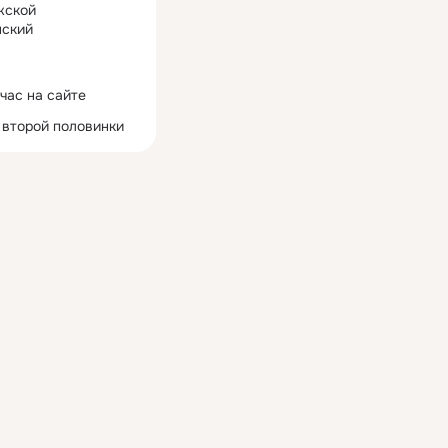
жской
ский
час на сайте
 второй половинки