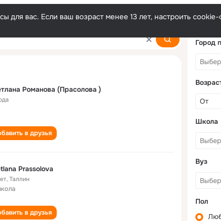
ы для вас. Если ваш возраст менее 13 лет, настроить cooki
ova
Город 
Возрас
тлана Романова (Прасолова )
ода
Школа
бавить в друзья
Вуз
tlana Prassolova
лет
,
Таллин
школа
Пол
бавить в друзья
Лю