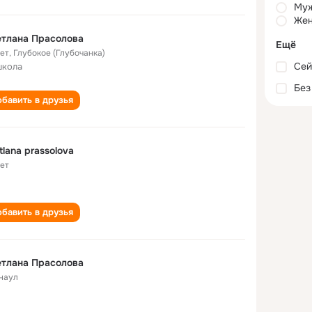
Му
Жен
тлана Прасолова
Ещё
лет
,
Глубокое (Глубочанка)
Сей
школа
Без
бавить в друзья
tlana prassolova
лет
бавить в друзья
тлана Прасолова
наул