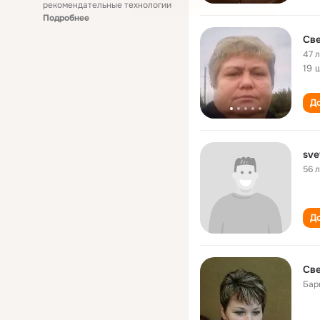
рекомендательные технологии
Подробнее
Све
47 
19 
До
sve
56 
До
Све
Бар