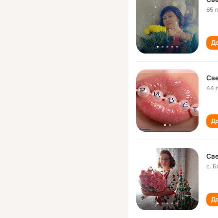
65 
До
Све
44 
До
Све
с. 
До