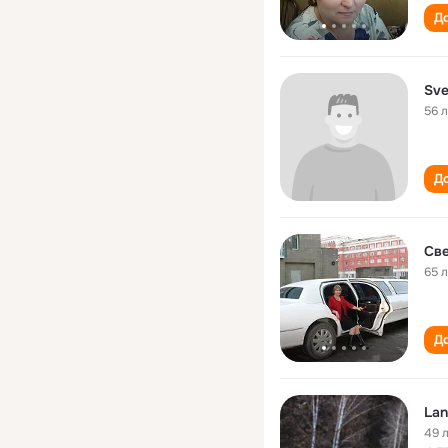
До
Sve
56 
До
Све
65 
До
Lan
49 