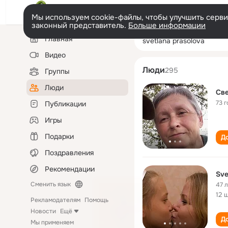
Мы используем cookie-файлы, чтобы улучшить сервис
законный представитель.
Больше информации
Левая
Поиск
Главная
svetlana prasol
колонка
по
людям
Видео
Люди
295
Группы
Люди
Све
73 г
Публикации
Игры
Подарки
До
Поздравления
Рекомендации
Sve
Сменить язык
47 
12 
Рекламодателям
Помощь
Новости
Ещё
До
Мы применяем