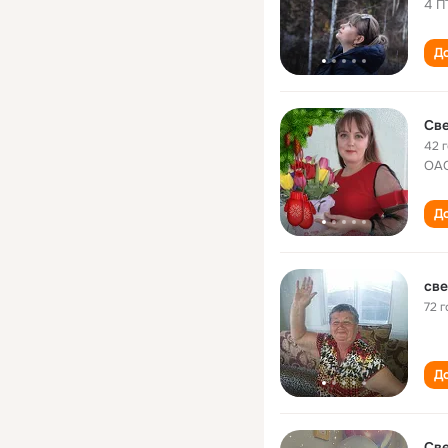
4 П
До
Све
42 
ОАО
До
све
72 г
До
Све