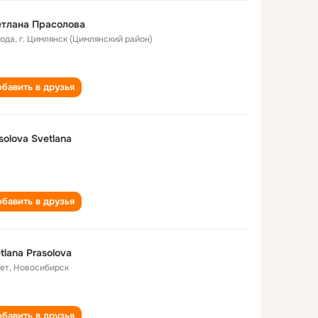
тлана Прасолова
года
,
г. Цимлянск (Цимлянский район)
бавить в друзья
solova Svetlana
бавить в друзья
tlana Prasolova
лет
,
Новосибирск
бавить в друзья