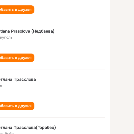
бавить в друзья
tlana Prasolova (Недбаева)
иуполь
бавить в друзья
тлана Прасолова
лет
бавить в друзья
тлана Прасолова(Горобец)
од
,
Эмба