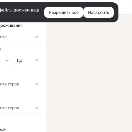
Войти
e-файлы должен ваш
Разрешить все
Настроить
Правая
колонка
проживания
т
бой