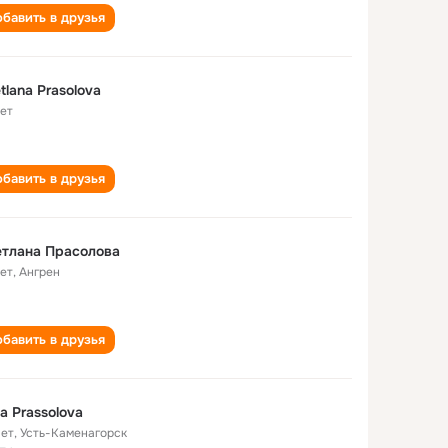
бавить в друзья
tlana Prasolova
лет
бавить в друзья
тлана Прасолова
лет
,
Ангрен
бавить в друзья
a Prassolova
лет
,
Усть-Каменагорск