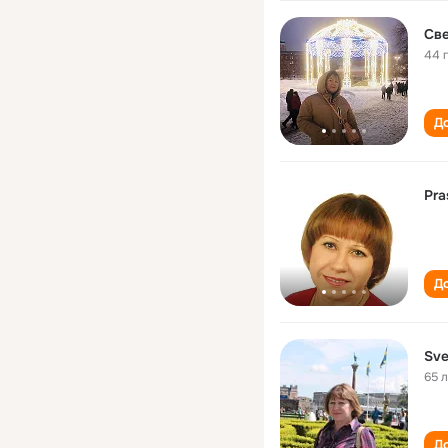
Све
44 
До
Pra
До
Sve
65 
До