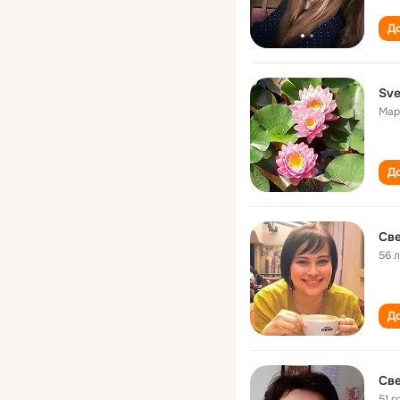
До
Sve
Мар
До
Све
56 
До
Све
51 г