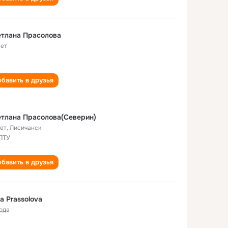
тлана Прасолова
лет
бавить в друзья
тлана Прасолова(Северин)
лет
,
Лисичанск
ПТУ
бавить в друзья
a Prassolova
года