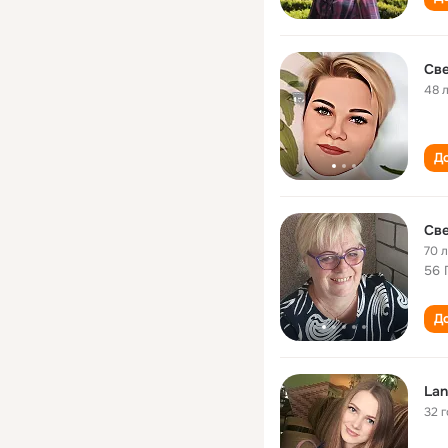
Све
48 
До
Све
70 
56 
До
Lan
32 