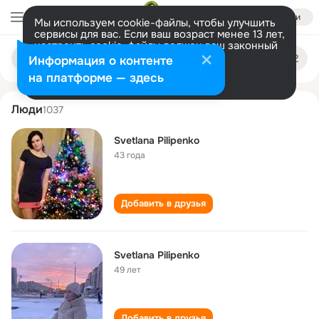
Войти
Мы используем cookie-файлы, чтобы улучшить
сервисы для вас. Если ваш возраст менее 13 лет,
настроить cookie-файлы должен ваш законный
svetlana pilipenko
Поиск
представитель.
Больше информации
Информация о контенте
по
людям
Разрешить все
Настроить
на платформе — здесь
Люди
1037
Svetlana Pilipenko
43 года
Добавить в друзья
Svetlana Pilipenko
49 лет
Добавить в друзья