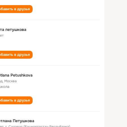
бавить в друзья
та петушкова
лет
бавить в друзья
tlana Petushkova
од
,
Москва
школа
бавить в друзья
етлана Петушкова
лет
,
г. Салават (Башкортостан Республика)