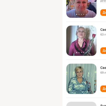
ИПП
До
Св
63 
До
Св
69 
До
Sve