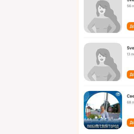
56 
До
Sve
13 л
До
Св
68 
До