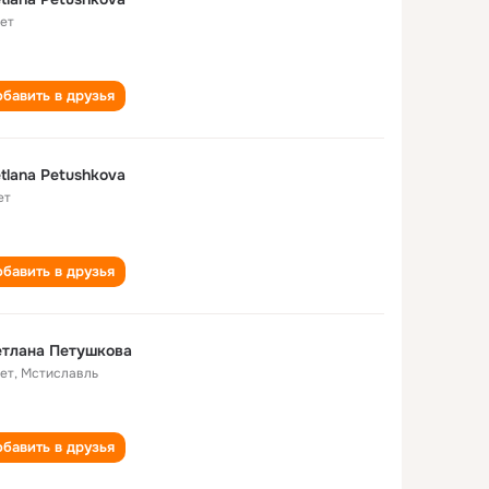
лет
бавить в друзья
tlana Petushkova
ет
бавить в друзья
етлана Петушкова
лет
,
Мстиславль
бавить в друзья