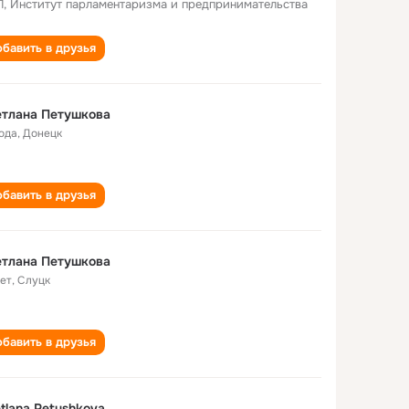
, Институт парламентаризма и предпринимательства
бавить в друзья
етлана Петушкова
года
,
Донецк
бавить в друзья
етлана Петушкова
лет
,
Слуцк
бавить в друзья
tlana Petushkova