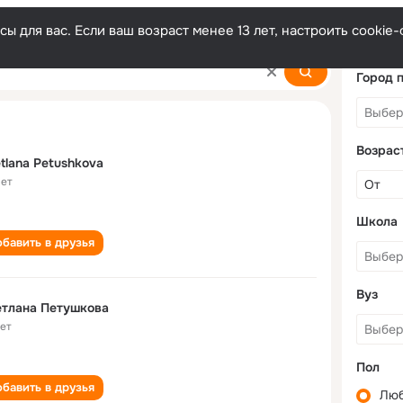
ы для вас. Если ваш возраст менее 13 лет, настроить cooki
kova
Город 
Возрас
tlana Petushkova
лет
Школа
бавить в друзья
Вуз
етлана Петушкова
лет
Пол
бавить в друзья
Лю