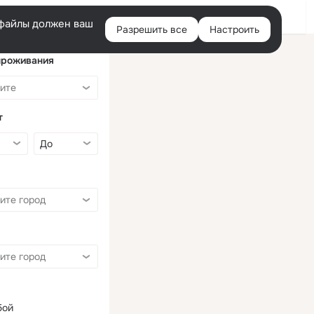
Войти
e-файлы должен ваш
Разрешить все
Настроить
Правая
колонка
проживания
т
бой