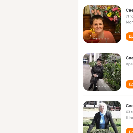
Све
71 г
Мог
До
Све
Кра
До
Све
63 
Шах
До