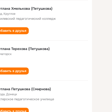
тлана Хмелькова (Петушкова)
од
,
Круглое
илевский педагогический колледж
бавить в друзья
тлана Терехова (Петушкова)
маторск
бавить в друзья
тлана Петушкова (Смирнова)
года
,
Донецк
терское педагогическое училище
бавить в друзья