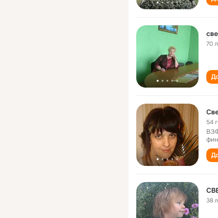
све
70 
До
Cве
54 
ВЗФ
фин
До
СВ
38 