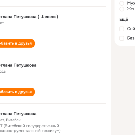
Му
Жен
тлана Петушкова ( Шевель)
Ещё
лет
Сей
Без
бавить в друзья
етлана Петушкова
года
бавить в друзья
етлана Петушкова
лет
,
Витебск
Т (Витебский государственный
нкоинструментальный техникум)