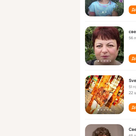
До
све
56 
До
Sve
51 г
22 
До
Св
65 