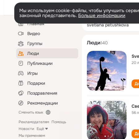
Мы используем cookie-файлы, чтобы улучшить сервис
законный представитель.
Больше информации
Левая
Поиск
Главная
svetlana petush
колонка
по
людям
Видео
Люди
140
Группы
Люди
Sve
20 
Публикации
Игры
Подарки
До
Поздравления
Рекомендации
Св
Сменить язык
56 
Рекламодателям
Помощь
Новости
Ещё
До
Мы применяем