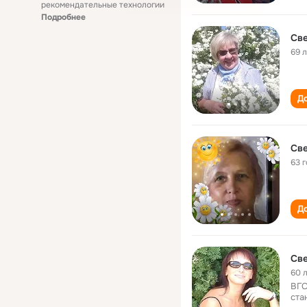
рекомендательные технологии
Подробнее
Све
69 
До
Св
63 
До
Св
60 
ВГС
ста