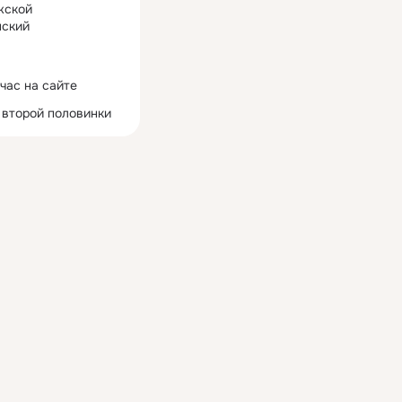
жской
ский
час на сайте
 второй половинки