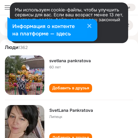
Войти
Мы используем cookie-файлы, чтобы улучшить
сервисы для вас. Если ваш возраст менее 13 лет,
настроить cookie-файлы должен ваш законный
svetlana pankratova
Поиск
представитель.
Больше информации
Информация о контенте
по
людям
Разрешить все
Настроить
на платформе — здесь
Люди
1362
svetlana pankratova
60 лет
Добавить в друзья
SvetLana Pankratova
Липецк
Добавить в друзья