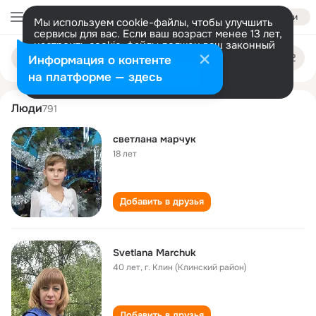
Войти
Мы используем cookie-файлы, чтобы улучшить
сервисы для вас. Если ваш возраст менее 13 лет,
настроить cookie-файлы должен ваш законный
svetlana marchuk
Поиск
представитель.
Больше информации
Информация о контенте
по
людям
Разрешить все
Настроить
на платформе — здесь
Люди
791
светлана марчук
18 лет
Добавить в друзья
Svetlana Marchuk
40 лет
,
г. Клин (Клинский район)
Добавить в друзья